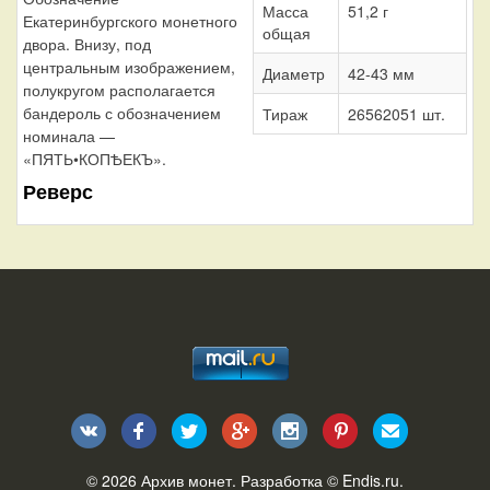
Масса
51,2 г
Екатеринбургского монетного
общая
двора. Внизу, под
центральным изображением,
Диаметр
42-43 мм
полукругом располагается
бандероль с обозначением
Тираж
26562051 шт.
номинала —
«ПЯТЬ•КОПѢЕКЪ».
Реверс
© 2026
Архив монет
. Разработка ©
Endis.ru
.