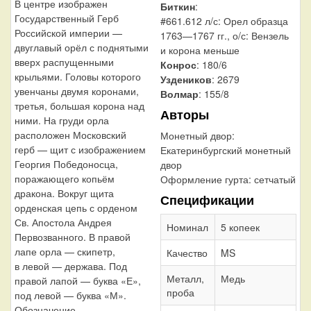
В центре изображен
Биткин
:
Государственный Герб
#661.612 л/с: Орел образца
Российской империи —
1763—1767 гг., о/с: Вензель
двуглавый орёл с поднятыми
и корона меньше
вверх распущенными
Конрос
: 180/6
крыльями. Головы которого
Уздеников
: 2679
увенчаны двумя коронами,
Волмар
: 155/8
третья, большая корона над
Авторы
ними. На груди орла
расположен Московский
Монетный двор:
герб — щит с изображением
Екатеринбургский монетный
Георгия Победоносца,
двор
поражающего копьём
Оформление гурта:
сетчатый
дракона. Вокруг щита
Спецификации
орденская цепь с орденом
Св. Апостола Андрея
Номинал
5 копеек
Первозванного. В правой
лапе орла — скипетр,
Качество
MS
в левой — держава. Под
Металл,
Медь
правой лапой — буква «Е»,
проба
под левой — буква «М».
Обозначение