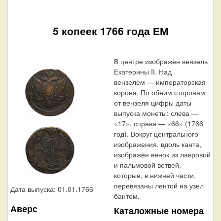
5 копеек 1766 года ЕМ
В центре изображён вензель
Екатерины II. Над
вензелем — императорская
корона. По обеим сторонам
от вензеля цифры даты
выпуска монеты: слева —
«17», справа — «66» (1766
год). Вокруг центрального
изображения, вдоль канта,
изображён венок из лавровой
и пальмовой ветвей,
которые, в нижней части,
перевязаны лентой на узел
Дата выпуска: 01.01.1766
бантом.
Аверс
Каталожные номера