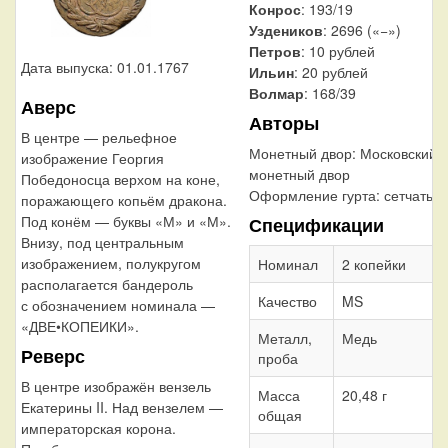
Конрос
: 193/19
Уздеников
: 2696 («−»)
Петров
: 10 рублей
Дата выпуска: 01.01.1767
Ильин
: 20 рублей
Волмар
: 168/39
Аверс
Авторы
В центре — рельефное
Монетный двор:
Московский
изображение Георгия
монетный двор
Победоносца верхом на коне,
Оформление гурта:
сетчатый
поражающего копьём дракона.
Под конём — буквы «М» и «М».
Спецификации
Внизу, под центральным
изображением, полукругом
Номинал
2 копейки
располагается бандероль
Качество
MS
с обозначением номинала —
«ДВЕ•КОПЕИКИ».
Металл,
Медь
Реверс
проба
В центре изображён вензель
Масса
20,48 г
Екатерины II. Над вензелем —
общая
императорская корона.