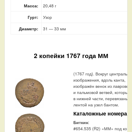
Масса:
20,48 г
Гурт:
Узор
Диаметр:
31 — 33 мм
2 копейки 1767 года ММ
(1767 год). Вокруг центрально
изображения, вдоль канта,
изображён венок из лавровой
и пальмовой ветвей, которые,
в нижней части, перевязаны
лентой на узел бантом.
Каталожные номера
Биткин
:
#654.535 (R2) «ММ» под кон