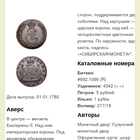
сторон, поддерживается двум
соболями. Над картушем —
царская корона, над ней —
четырёхлистная цветочная
розетка. По окружности, вдол
канта, надпись:
«•СИБИРСКАЯ•МОНЕТА•".
Каталожные номера
Биткин
:
#692.1086 (R)
Уздеников
: 4342 («·»)
Петров
: 5 рублей
Дата выпуска: 01.01.1780
Ильин
: 1 рубль
Волмар
: 217/18
Аверс
Авторы
В центре — вензель
Монетный двор:
Сузунский
Екатерины II. Над ним
монетный двор
императорская корона. Под
Оформление гурта:
шнур
вензелем обозначение