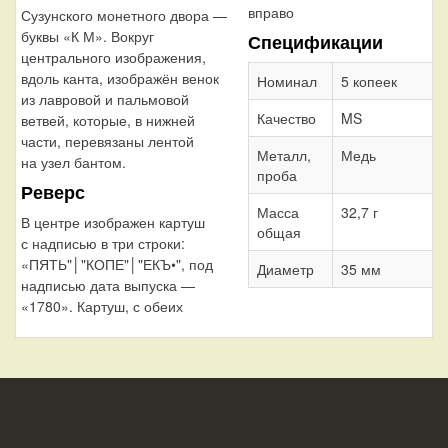
вправо
Сузунского монетного двора —
буквы «К М». Вокруг
Спецификации
центрального изображения,
вдоль канта, изображён венок
Номинал
5 копеек
из лавровой и пальмовой
Качество
MS
ветвей, которые, в нижней
части, перевязаны лентой
Металл,
Медь
на узел бантом.
проба
Реверс
Масса
32,7 г
В центре изображен картуш
общая
с надписью в три строки:
«ПЯТЬ"│"КОПЕ"│"ЕКЪ•", под
Диаметр
35 мм
надписью дата выпуска —
«1780». Картуш, с обеих