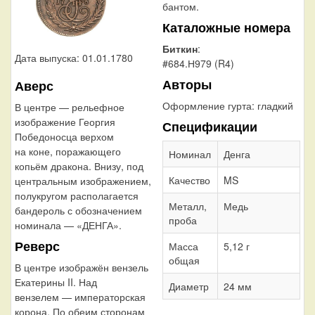
бантом.
Каталожные номера
Биткин
:
Дата выпуска: 01.01.1780
#684.Н979 (R4)
Авторы
Аверс
Оформление гурта:
гладкий
В центре — рельефное
изображение Георгия
Спецификации
Победоносца верхом
на коне, поражающего
Номинал
Денга
копьём дракона. Внизу, под
Качество
MS
центральным изображением,
полукругом располагается
Металл,
Медь
бандероль с обозначением
проба
номинала — «ДЕНГА».
Реверс
Масса
5,12 г
общая
В центре изображён вензель
Екатерины II. Над
Диаметр
24 мм
вензелем — императорская
корона. По обеим сторонам