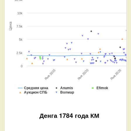
10k
Цена
7.5k
5k
2.5k
0
Янв 2025
Янв 2020
Янв 2015
Средняя цена
Anumis
Efimok
Аукцион СПБ
Волмар
Денга 1784 года КМ