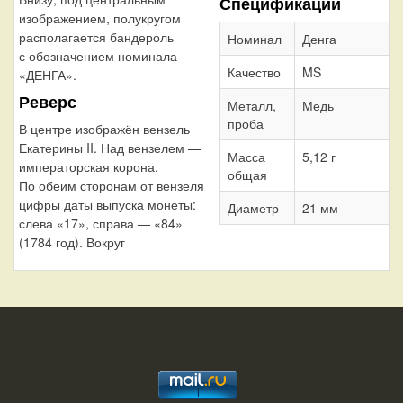
Спецификации
изображением, полукругом
располагается бандероль
Номинал
Денга
с обозначением номинала —
Качество
MS
«ДЕНГА».
Реверс
Металл,
Медь
проба
В центре изображён вензель
Екатерины II. Над вензелем —
Масса
5,12 г
императорская корона.
общая
По обеим сторонам от вензеля
цифры даты выпуска монеты:
Диаметр
21 мм
слева «17», справа — «84»
(1784 год). Вокруг