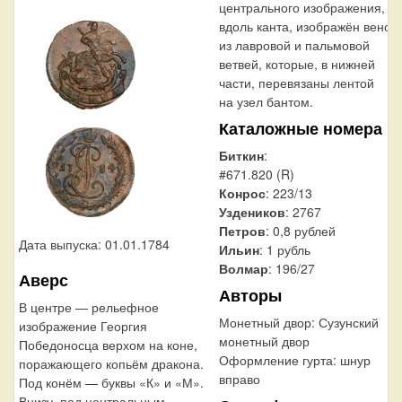
центрального изображения,
вдоль канта, изображён венок
из лавровой и пальмовой
ветвей, которые, в нижней
части, перевязаны лентой
на узел бантом.
Каталожные номера
Биткин
:
#671.820 (R)
Конрос
: 223/13
Уздеников
: 2767
Петров
: 0,8 рублей
Дата выпуска: 01.01.1784
Ильин
: 1 рубль
Волмар
: 196/27
Аверс
Авторы
В центре — рельефное
Монетный двор:
Сузунский
изображение Георгия
монетный двор
Победоносца верхом на коне,
Оформление гурта:
шнур
поражающего копьём дракона.
вправо
Под конём — буквы «К» и «М».
Внизу, под центральным