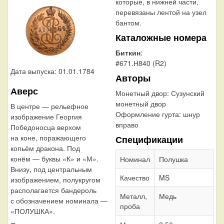
которые, в нижней части,
перевязаны лентой на узел
бантом.
Каталожные номера
Биткин
:
#671.Н840 (R2)
Дата выпуска: 01.01.1784
Авторы
Аверс
Монетный двор:
Сузунский
монетный двор
В центре — рельефное
Оформление гурта:
шнур
изображение Георгия
вправо
Победоносца верхом
на коне, поражающего
Спецификации
копьём дракона. Под
конём — буквы «К» и «М».
Номинал
Полушка
Внизу, под центральным
Качество
MS
изображением, полукругом
располагается бандероль
Металл,
Медь
с обозначением номинала —
проба
«ПОЛУШКА».