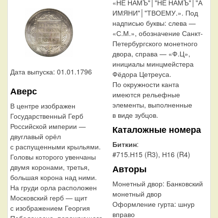
«НЕ НАМЪ"│"НЕ НАМЪ"│"А
ИМЯНИ"│"ТВОЕМУ.». Под
надписью буквы: слева —
«С.М.», обозначение Санкт-
Петербургского монетного
двора, справа — «Ф.Ц»,
инициалы минцмейстера
Дата выпуска: 01.01.1796
Фёдора Цетреуса.
По окружности канта
Аверс
имеются рельефные
элементы, выполненные
В центре изображен
в виде зубцов.
Государственный Герб
Российской империи —
Каталожные номера
двуглавый орёл
Биткин
:
с распущенными крыльями.
#715.Н15 (R3), Н16 (R4)
Головы которого увенчаны
двумя коронами, третья,
Авторы
большая корона над ними.
Монетный двор:
Банковский
На груди орла расположен
монетный двор
Московский герб — щит
Оформление гурта:
шнур
с изображением Георгия
вправо
Победоносца, поражающего