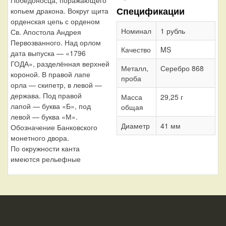
Спецификации
копьем дракона. Вокруг щита
орденская цепь с орденом
Номинал
1 рубль
Св. Апостола Андрея
Первозванного. Над орлом
Качество
MS
дата выпуска — «1796
ГОДА», разделённая верхней
Металл,
Серебро 868
короной. В правой лапе
проба
орла — скипетр, в левой —
держава. Под правой
Масса
29,25 г
лапой — буква «Б», под
общая
левой — буква «М».
Диаметр
41 мм
Обозначение Банковского
монетного двора.
По окружности канта
имеются рельефные