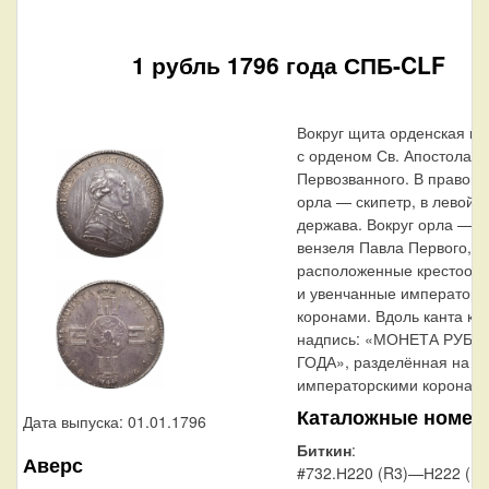
1 рубль 1796 года СПБ-CLF
Вокруг щита орденская це
с орденом Св. Апостола А
Первозванного. В правой 
орла — скипетр, в левой 
держава. Вокруг орла — ч
вензеля Павла Первого,
расположенные крестообр
и увенчанные императорс
коронами. Вдоль канта кр
надпись: «МОНЕТА РУБЛЬ
ГОДА», разделённая на 4 
императорскими коронами
Каталожные номер
Дата выпуска: 01.01.1796
Биткин
:
Аверс
#732.Н220 (R3)—Н222 (R3