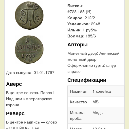
Биткин
:
#728.185 (R)
Конрос
: 212/2
Уздеников
: 2948
Ильин
: 1 рубль
Волмар
: 185/6
Авторы
Монетный двор:
Аннинский
монетный двор
Оформление гурта:
шнур
вправо
Дата выпуска: 01.01.1797
Спецификации
Аверс
Номинал
1 копейка
В центре вензель Павла I.
Над ним императорская
Качество
MS
корона.
Металл,
Медь
Реверс
проба
В центре надпись — слово
«КОПЕЙКА». Над
Масса
10,24 г