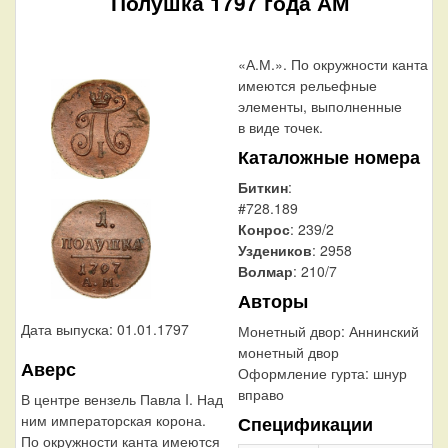
Полушка 1797 года АМ
«А.М.». По окружности канта
имеются рельефные
элементы, выполненные
в виде точек.
Каталожные номера
Биткин
:
#728.189
Конрос
: 239/2
Уздеников
: 2958
Волмар
: 210/7
Авторы
Дата выпуска: 01.01.1797
Монетный двор:
Аннинский
монетный двор
Аверс
Оформление гурта:
шнур
вправо
В центре вензель Павла I. Над
ним императорская корона.
Спецификации
По окружности канта имеются