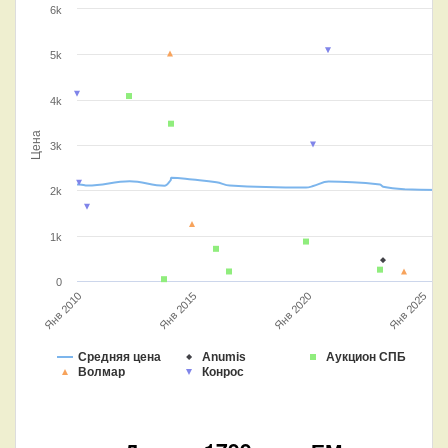
6k
5k
4k
Цена
3k
2k
1k
0
Янв 2010
Янв 2015
Янв 2020
Янв 2025
Средняя цена
Anumis
Аукцион СПБ
Волмар
Конрос