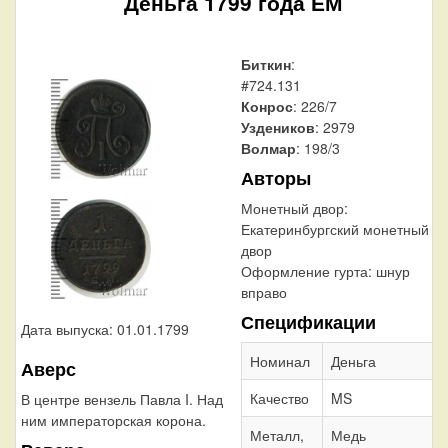
Деньга 1799 года ЕМ
Биткин
:
#724.131
Конрос
: 226/7
Уздеников
: 2979
Волмар
: 198/3
Авторы
Монетный двор:
Екатеринбургский монетный
двор
Оформление гурта:
шнур
вправо
Спецификации
Дата выпуска: 01.01.1799
Номинал
Деньга
Аверс
Качество
MS
В центре вензель Павла I. Над
ним императорская корона.
Металл,
Медь