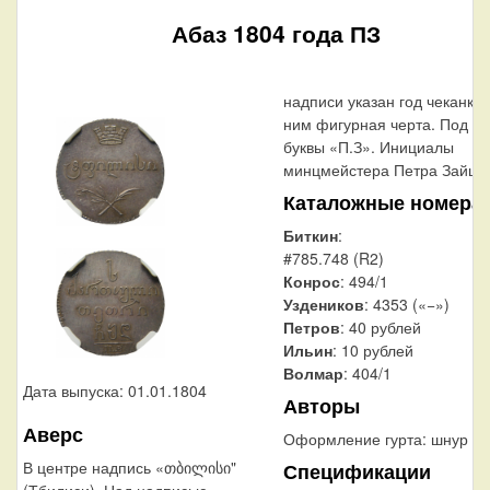
Абаз 1804 года ПЗ
надписи указан год чеканки.
ним фигурная черта. Под че
буквы «П.З». Инициалы
минцмейстера Петра Зайцев
Каталожные номера
Биткин
:
#785.748 (R2)
Конрос
: 494/1
Уздеников
: 4353 («−»)
Петров
: 40 рублей
Ильин
: 10 рублей
Волмар
: 404/1
Дата выпуска: 01.01.1804
Авторы
Аверс
Оформление гурта:
шнур вп
В центре надпись «თბილისი"
Спецификации
(Тбилиси). Над надписью —