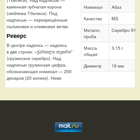
каменная зубчатая корона
Номинал
Абаз
(эмблема Тбилиси). Под
Качество
MS
надписью — перекрещённые
пальмовая и оливковая ветви.
Металл,
Серебро 917
Реверс
проба
В центре надпись — надпись
Масса
3,15 г
в две строки: «ქართლი თეთრი"
общая
(грузинское серебро). Над
надписью грузинская цифра,
Диаметр
19 мм
обозначающая номинал — 200
динаров (20 копеек). Ниже