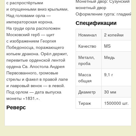
Монетный двор:
Сузунский
с распростёртыми
монетный двор
и опущенными вниз крыльями.
Оформление гурта:
гладкий
Над головами орла —
императорская корона.
Спецификации
На груди орла расположен
Московский герб — щит
Номинал
2 копейки
с изображением Георгия
Качество
MS
Победоносца, поражающего
копьем дракона. Орёл держит,
Металл,
Медь
перевитые орденской лентой
проба
ордена Св. Апостола Андрея
Первозванного, громовые
Масса
9,1 г
стрелы и факел в правой лапе
общая
и лавровый венок — в левой.
Под орлом — дата выпуска
Диаметр
30 мм
монеты «1831.».
Тираж
1500000 шт.
Реверс