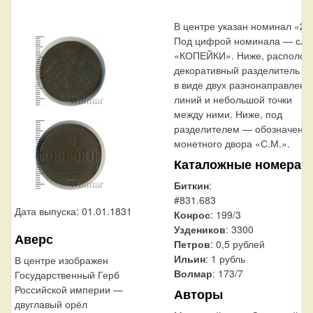
В центре указан номинал «2»
Под цифрой номинала — сло
«КОПЕЙКИ». Ниже, располож
декоративный разделитель
в виде двух разнонаправленн
линий и небольшой точки
между ними. Ниже, под
разделителем — обозначени
монетного двора «С.М.».
Каталожные номера
Биткин
:
#831.683
Дата выпуска: 01.01.1831
Конрос
: 199/3
Уздеников
: 3300
Аверс
Петров
: 0,5 рублей
Ильин
: 1 рубль
В центре изображен
Волмар
: 173/7
Государственный Герб
Российской империи —
Авторы
двуглавый орёл