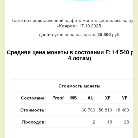
Торги по представленной на фото монете состоялись на аук
«
Конрос
» 17.10.2025.
Достигнутая цена на торгах:
25 500
руб.
Средняя цена монеты в состоянии F: 14 540 руб
4 лотам)
Стоимость монеты
Состояние:
Proof
MS
AU
XF
VF
Стоимость:
66 760
58 810
18 480
14
Проходов:
2
18
28