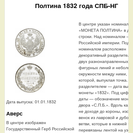
Полтина 1832 года СПБ-НГ
В центре указан номинал
«МОНЕТА ПОЛТИНА» в дв
строки. Над номиналом — 
Российской империи. Под
номиналом расположен
декоративный разделитель 
двух разнонаправленных
фигурных линий и неболь
окружности между ними, в 
которой, выпуклая точка. П
разделителем — дата выпу
монеты «1832». Под цифр
даты — обозначение монет
Дата выпуска: 01.01.1832
двора «С.П.Б.». Вдоль кант
не доходя до короны, изоб
Аверс
венок из лавровой и дубов
В центре изображен
ветви, которые в нижней ча
Государственный Герб Российской
перевязаны лентой на узел