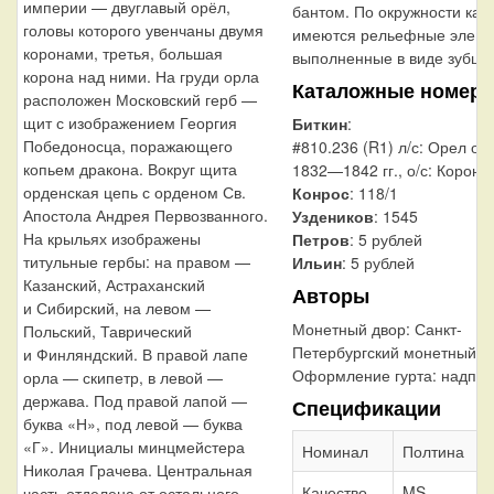
империи — двуглавый орёл,
бантом. По окружности кан
головы которого увенчаны двумя
имеются рельефные элеме
коронами, третья, большая
выполненные в виде зубцов
корона над ними. На груди орла
Каталожные номера
расположен Московский герб —
щит с изображением Георгия
Биткин
:
Победоносца, поражающего
#810.236 (R1) л/с: Орел об
копьем дракона. Вокруг щита
1832—1842 гг., о/с: Корона
орденская цепь с орденом Св.
Конрос
: 118/1
Апостола Андрея Первозванного.
Уздеников
: 1545
На крыльях изображены
Петров
: 5 рублей
титульные гербы: на правом —
Ильин
: 5 рублей
Казанский, Астраханский
Авторы
и Сибирский, на левом —
Монетный двор:
Санкт-
Польский, Таврический
Петербургский монетный д
и Финляндский. В правой лапе
Оформление гурта:
надпис
орла — скипетр, в левой —
держава. Под правой лапой —
Спецификации
буква «Н», под левой — буква
«Г». Инициалы минцмейстера
Номинал
Полтина
Николая Грачева. Центральная
Качество
MS
часть отделена от остального