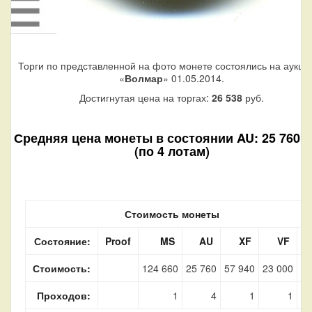
Торги по представленной на фото монете состоялись на аукци
«
Волмар
» 01.05.2014.
Достигнутая цена на торгах:
26 538
руб.
Средняя цена монеты в состоянии AU: 25 760 р
(по 4 лотам)
Стоимость монеты
Состояние:
Proof
MS
AU
XF
VF
F
Стоимость:
124 660
25 760
57 940
23 000
Проходов:
1
4
1
1