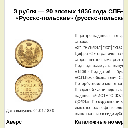
3 рубля — 20 злотых 1836 года СПБ-
«Русско-польские» (русско-польские
В центре надпись в четыре
строки:
«3"│"РУБЛЯ."│"20"│"ZLOTY
Цифра «3» ограниченна с о
сторон цветочными розетка
Под надписью дата выпуск
«1836.» Под датой — буквы
«С.П.Б.», обозначение Санк
Петербургского монетного д
В верхней части, вдоль кант
надпись: «ЧИСТАГО ЗОЛОТ
ДОЛЯ.». По окружности кан
имеются рельефные элеме
Дата выпуска: 01.01.1836
выполненные в виде зубцов
Каталожные номера
Аверс