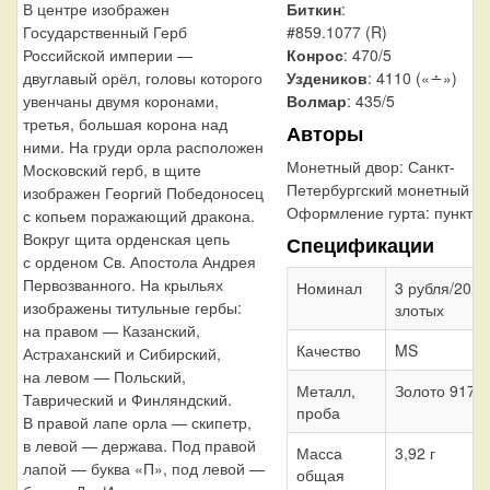
Биткин
:
В центре изображен
#859.1077 (R)
Государственный Герб
Конрос
: 470/5
Российской империи —
Уздеников
: 4110 («∸»)
двуглавый орёл, головы которого
Волмар
: 435/5
увенчаны двумя коронами,
третья, большая корона над
Авторы
ними. На груди орла расположен
Монетный двор:
Санкт-
Московский герб, в щите
Петербургский монетный д
изображен Георгий Победоносец
Оформление гурта:
пунктир
с копьем поражающий дракона.
Вокруг щита орденская цепь
Спецификации
с орденом Св. Апостола Андрея
Первозванного. На крыльях
Номинал
3 рубля/20
изображены титульные гербы:
злотых
на правом — Казанский,
Качество
MS
Астраханский и Сибирский,
на левом — Польский,
Металл,
Золото 917
Таврический и Финляндский.
проба
В правой лапе орла — скипетр,
в левой — держава. Под правой
Масса
3,92 г
лапой — буква «П», под левой —
общая