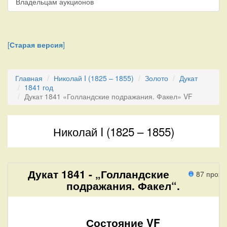
Владельцам аукционов
[
Старая версия
]
Главная
Николай I (1825 – 1855)
Золото
Дукат
1841 год
Дукат 1841 «Голландские подражания. Факел» VF
Николай I (1825 – 1855)
Дукат 1841 - „Голландские
87 прохо
подражания. Факел“.
Состояние VF