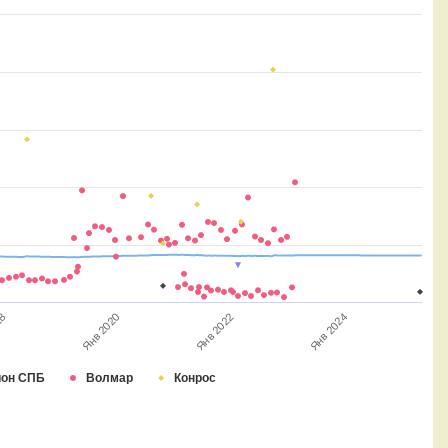
Янв 2020
Янв 2024
18
Янв 2022
ион СПБ
Волмар
Конрос