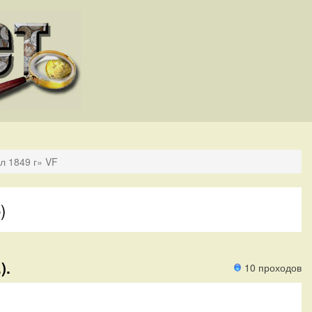
л 1849 г» VF
)
).
10 проходов