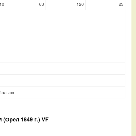
10
63
120
23
 Польша
 (Орел 1849 г.) VF