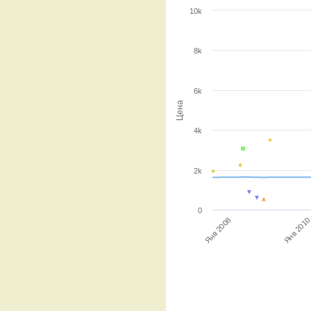
10k
8k
6k
Цена
4k
2k
0
Янв 201
Янв 2008