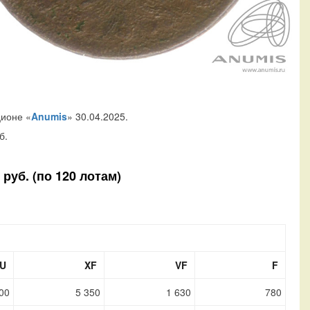
ционе «
Anumis
» 30.04.2025.
б.
руб. (по 120 лотам)
U
XF
VF
F
00
5 350
1 630
780