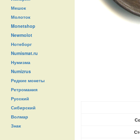
Мешок
Молоток
Monetshop
Newmolot
Нотеборг
Numismat.ru
Нумизма
Numizrus
Редкие монеты
Ретромания
Русский
Сибирский
Волмар
Со
Знак
Ст