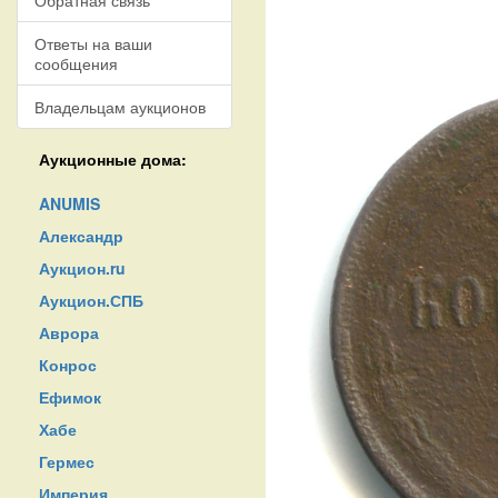
Обратная связь
Ответы на ваши
сообщения
Владельцам аукционов
Аукционные дома:
ANUMIS
Александр
Аукцион.ru
Аукцион.СПБ
Аврора
Конрос
Ефимок
Хабе
Гермес
Империя