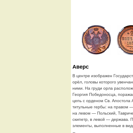
Аверс
В центре изображен Государс
орёл, головы которого увенча
ними. На груди орла располо
Георгия Победоносца, поража
цепь с орденом Св. Апостола
титульные гербы: на правом —
на левом — Польский, Таврич
скипетр, в левой — держава.
элементы, выполненные в виде