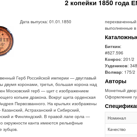
2 копейки 1850 года 
Дата выпуска: 01.01.1850
перехваченный 
выполненные в 
Каталожны
Биткин
:
#827.596
Конрос
: 201/2
Уздеников
: 34
Волмар
: 175/2
твенный Герб Российской империи — двуглавый
Авторы
ны двумя коронами, третья, большая корона над
Монетный двор
жен Московский герб — щит с изображением
Оформление гу
ющего копьем дракона. Вокруг щита орденская
 Андрея Первозванного. На крыльях изображены
Специфика
 Казанский, Астраханский и Сибирский,
еский и Финляндский. В правой лапе орла —
Номинал
 По окружности канта имеются рельефные
 зубцов.
Качество