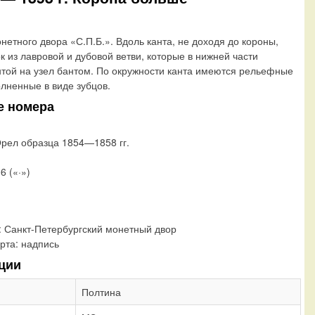
нетного двора «С.П.Б.». Вдоль канта, не доходя до короны,
к из лавровой и дубовой ветви, которые в нижней части
той на узел бантом. По окружности канта имеются рельефные
лненные в виде зубцов.
е номера
Орел образца 1854—1858 гг.
6 («·»)
:
Санкт-Петербургский монетный двор
рта:
надпись
ции
Полтина