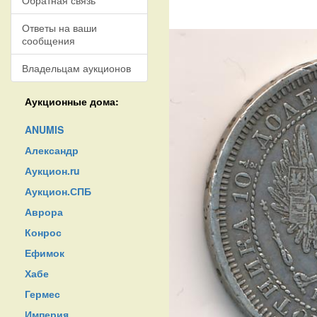
Обратная связь
Ответы на ваши
сообщения
Владельцам аукционов
Аукционные дома:
ANUMIS
Александр
Аукцион.ru
Аукцион.СПБ
Аврора
Конрос
Ефимок
Хабе
Гермес
Империя