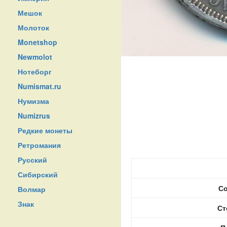
Мешок
Молоток
Monetshop
Newmolot
Нотеборг
Numismat.ru
Нумизма
Numizrus
Редкие монеты
Ретромания
Русский
Сибирский
Со
Волмар
Знак
Ст