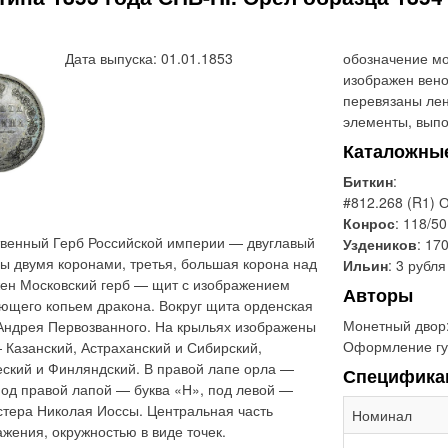
Дата выпуска: 01.01.1853
обозначение мо
изображен вено
перевязаны лен
элементы, выпо
Каталожны
Биткин
:
#812.268 (R1) 
Конрос
: 118/50
твенный Герб Российской империи — двуглавый
Уздеников
: 170
ны двумя коронами, третья, большая корона над
Ильин
: 3 рубля
жен Московский герб — щит с изображением
Авторы
ющего копьем дракона. Вокруг щита орденская
Монетный двор
 Андрея Первозванного. На крыльях изображены
Оформление гу
 Казанский, Астраханский и Сибирский,
еский и Финляндский. В правой лапе орла —
Специфика
Под правой лапой — буква «Н», под левой —
стера Николая Иоссы. Центральная часть
Номинал
ажения, окружностью в виде точек.