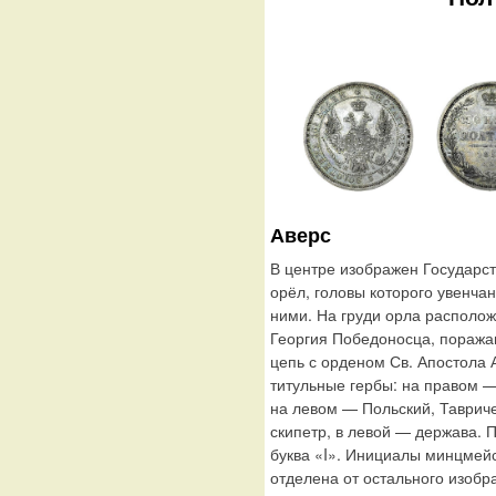
Аверс
В центре изображен Государс
орёл, головы которого увенча
ними. На груди орла располо
Георгия Победоносца, поража
цепь с орденом Св. Апостола
титульные гербы: на правом —
на левом — Польский, Таврич
скипетр, в левой — держава. 
буква «I». Инициалы минцмей
отделена от остального изобр