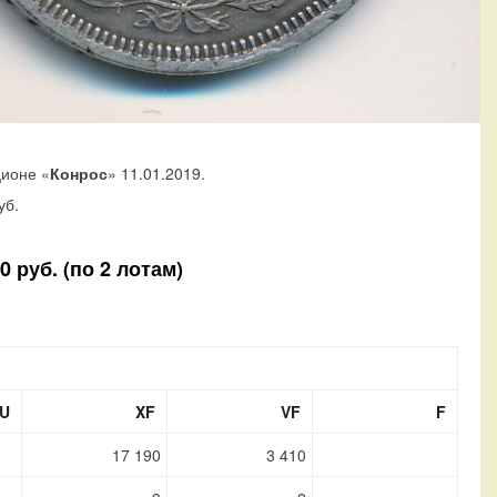
ционе «
Конрос
» 11.01.2019.
уб.
 руб. (по 2 лотам)
U
XF
VF
F
17 190
3 410