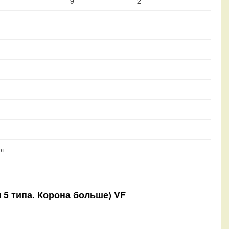
9
2
рг
 5 типа. Корона больше) VF