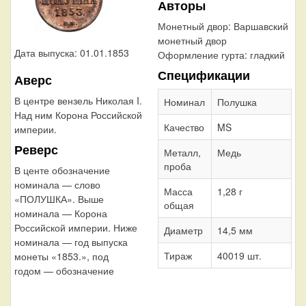
Авторы
Монетный двор:
Варшавский
монетный двор
Дата выпуска: 01.01.1853
Оформление гурта:
гладкий
Спецификации
Аверс
В центре вензель Николая I.
Номинал
Полушка
Над ним Корона Российской
Качество
MS
империи.
Реверс
Металл,
Медь
проба
В центе обозначение
номинала — слово
Масса
1,28 г
«ПОЛУШКА». Выше
общая
номинала — Корона
Российской империи. Ниже
Диаметр
14,5 мм
номинала — год выпуска
Тираж
40019 шт.
монеты «1853.», под
годом — обозначение