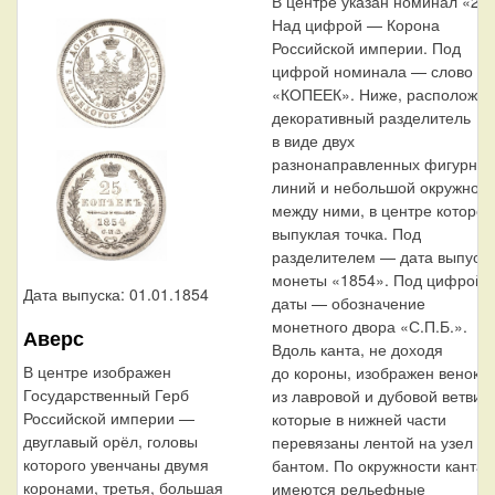
В центре указан номинал «25»
Над цифрой — Корона
Российской империи. Под
цифрой номинала — слово
«КОПЕЕК». Ниже, расположен
декоративный разделитель
в виде двух
разнонаправленных фигурны
линий и небольшой окружност
между ними, в центре которой
выпуклая точка. Под
разделителем — дата выпуск
монеты «1854». Под цифрой
Дата выпуска: 01.01.1854
даты — обозначение
монетного двора «С.П.Б.».
Аверс
Вдоль канта, не доходя
В центре изображен
до короны, изображен венок
Государственный Герб
из лавровой и дубовой ветви,
Российской империи —
которые в нижней части
двуглавый орёл, головы
перевязаны лентой на узел
которого увенчаны двумя
бантом. По окружности канта
коронами, третья, большая
имеются рельефные