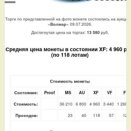
Торги по представленной на фото монете состоялись на аукцио
«
Волмар
» 09.07.2026.
Достигнутая цена на торгах:
13 580
руб.
Средняя цена монеты в состоянии XF: 4 960 ру
(по 118 лотам)
Стоимость монеты
Состояние:
Proof
MS
AU
XF
VF
F
Стоимость:
36 210
6 800
4 960
3 440
1 260
Проходов:
23
40
118
57
12