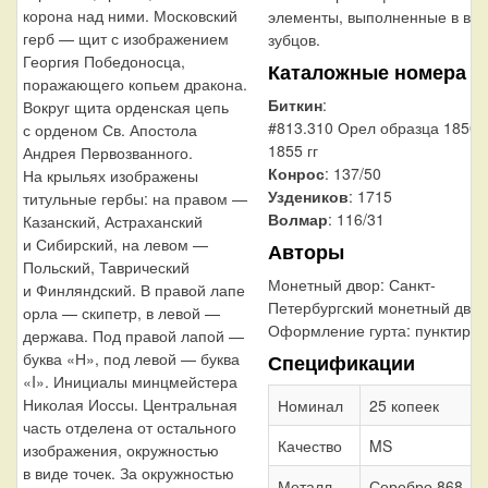
корона над ними. Московский
элементы, выполненные в ви
герб — щит с изображением
зубцов.
Георгия Победоносца,
Каталожные номера
поражающего копьем дракона.
Биткин
:
Вокруг щита орденская цепь
#813.310 Орел образца 1850
с орденом Св. Апостола
1855 гг
Андрея Первозванного.
Конрос
: 137/50
На крыльях изображены
Уздеников
: 1715
титульные гербы: на правом —
Волмар
: 116/31
Казанский, Астраханский
и Сибирский, на левом —
Авторы
Польский, Таврический
Монетный двор:
Санкт-
и Финляндский. В правой лапе
Петербургский монетный двор
орла — скипетр, в левой —
Оформление гурта:
пунктир
держава. Под правой лапой —
буква «Н», под левой — буква
Спецификации
«I». Инициалы минцмейстера
Николая Иоссы. Центральная
Номинал
25 копеек
часть отделена от остального
Качество
MS
изображения, окружностью
в виде точек. За окружностью
Металл,
Серебро 868