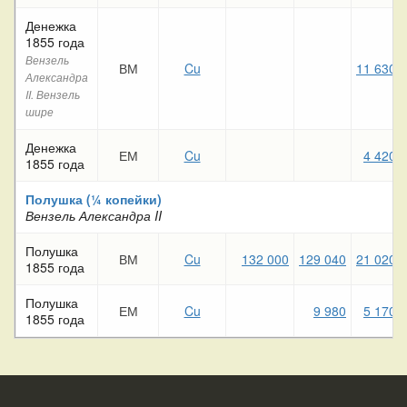
Денежка
1855 года
Вензель
ВМ
Cu
11 630
Александра
II. Вензель
шире
Денежка
ЕМ
Cu
4 420
1855 года
Полушка (¼ копейки)
Вензель Александра II
Полушка
ВМ
Cu
132 000
129 040
21 020
1855 года
Полушка
ЕМ
Cu
9 980
5 170
1855 года