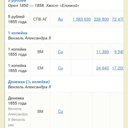
Орел 1850 — 1858, Хвост «Елочкой»
5 рублей
СПБ АГ
Au
1 583 030
226 800
72 470
1855 года
1 копейка
Вензель Александра II
1 копейка
ВМ
Cu
11 390
9 540
1855 года
1 копейка
ЕМ
Cu
24 640
17 200
1855 года
Денежка (½ копейки)
Вензель Александра II
Денежка
1855 года
Вензель
ВМ
Cu
Александра
II. Вензель
уже