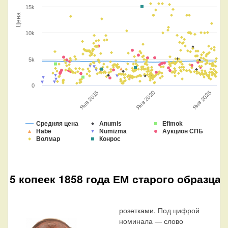
15k
Цена
10k
5k
0
Янв 2025
Янв 2020
Янв 2015
Средняя цена
Anumis
Efimok
Habe
Numizma
Аукцион СПБ
Волмар
Конрос
5 копеек 1858 года ЕМ старого образца
розетками. Под цифрой
номинала — слово