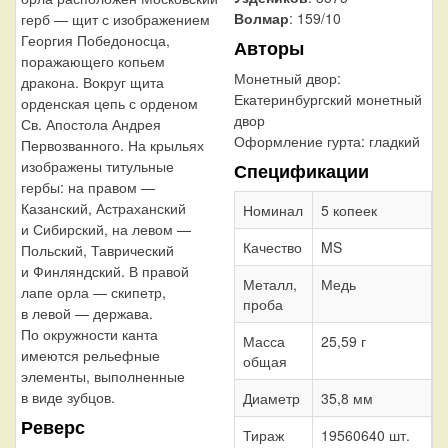
Волмар
: 159/10
герб — щит с изображением
Георгия Победоносца,
Авторы
поражающего копьем
Монетный двор:
дракона. Вокруг щита
Екатеринбургский монетный
орденская цепь с орденом
двор
Св. Апостола Андрея
Оформление гурта:
гладкий
Первозванного. На крыльях
изображены титульные
Спецификации
гербы: на правом —
Казанский, Астраханский
Номинал
5 копеек
и Сибирский, на левом —
Качество
MS
Польский, Таврический
и Финляндский. В правой
Металл,
Медь
лапе орла — скипетр,
проба
в левой — держава.
По окружности канта
Масса
25,59 г
имеются рельефные
общая
элементы, выполненные
в виде зубцов.
Диаметр
35,8 мм
Реверс
Тираж
19560640 шт.