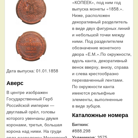
«КОПЕЕК», под ним год
выпуска монеты «1858.».
Ниже, расположен
декоративный разделитель
в виде двух фигурных линий
и небольшой точки между
ними. Под разделителем
обозначение монетного
двора «Е.М.».По окружности,
вдоль канта, декоративный
венок вверху, внизу, справа
Дата выпуска: 01.01.1858
и слева крестообразно
перехваченный лентами.
Аверс
По окружности канта
В центре изображен
имеются рельефные
Государственный Герб
элементы, выполненные
Российской империи —
в виде зубцов.
двуглавый орёл, головы
Каталожные номера
которого увенчаны двумя
Биткин
:
коронами, третья, большая
#888.298
корона над ними. На груди
Уздеников
: 3575
орла расположен Московский