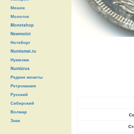
Мешок
Молоток
Monetshop
Newmolot
Нотеборг
Numismat.ru
Нумизма
Numizrus
Редкие монеты
Ретромания
Русский
Сибирский
Волмар
Со
Знак
Ст