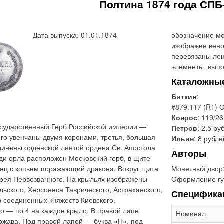
Полтина 1874 года СПБ
Дата выпуска: 01.01.1874
обозначение мо
изображен вено
перевязаны лен
элементы, выпо
Каталожны
Биткин
:
#879.117 (R1) 
Конрос
: 119/26
сударственный Герб Российской империи —
Петров
: 2,5 ру
ого увенчаны двумя коронами, третья, большая
Ильин
: 8 рубле
динены орденской лентой ордена Св. Апостола
Авторы
ди орла расположен Московский герб, в щите
ец с копьем поражающий дракона. Вокруг щита
Монетный двор
дрея Первозванного. На крыльях изображены
Оформление гу
льского, Херсонеса Таврического, Астраханского,
Специфика
б соединенных княжеств Киевского,
о — по 4 на каждое крыло. В правой лапе
Номинал
ржава. Под правой лапой — буква «Н», под