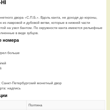
-HI
нетного двора «С.П.Б.». Вдоль канта, не доходя до короны,
к из лавровой и дубовой ветви, которые в нижней части
той на узел бантом. По окружности канта имеются рельефные
лненные в виде зубцов.
е номера
Орел больше
блей
й
:
Санкт-Петербургский монетный двор
рта:
надпись
ции
Полтина