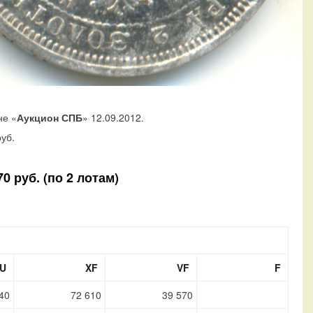
не «
Аукцион СПБ
» 12.09.2012.
уб.
0 руб. (по 2 лотам)
U
XF
VF
F
40
72 610
39 570