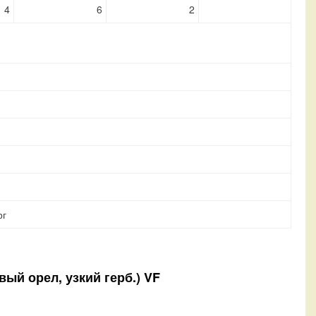
4
6
2
рг
вый орел, узкий герб.) VF