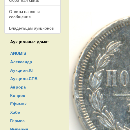
Обратная связь
Ответы на ваши
сообщения
Владельцам аукционов
Аукционные дома:
ANUMIS
Александр
Аукцион.ru
Аукцион.СПБ
Аврора
Конрос
Ефимок
Хабе
Гермес
Империя