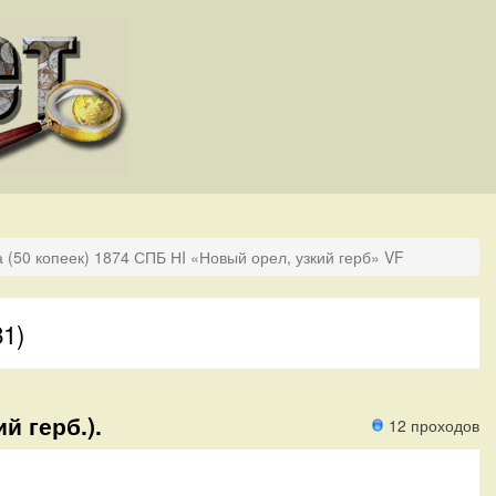
 (50 копеек) 1874 СПБ НI «Новый орел, узкий герб» VF
81)
й герб.).
12 проходов