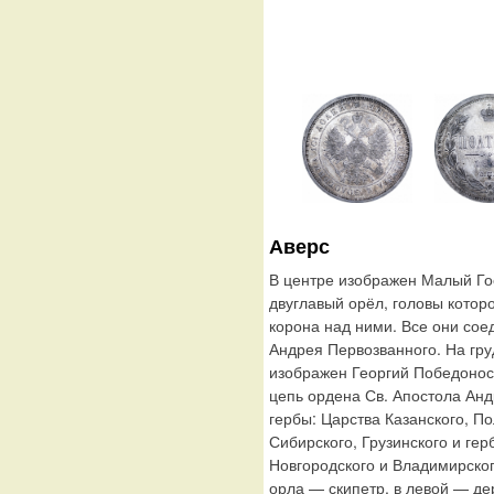
Аверс
В центре изображен Малый Го
двуглавый орёл, головы котор
корона над ними. Все они сое
Андрея Первозванного. На гру
изображен Георгий Победонос
цепь ордена Св. Апостола Ан
гербы: Царства Казанского, По
Сибирского, Грузинского и гер
Новгородского и Владимирског
орла — скипетр, в левой — де