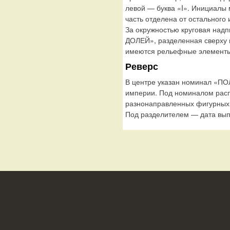
левой — буква «I». Инициалы
часть отделена от остального 
За окружностью круговая на
ДОЛЕЙ», разделенная сверху ц
имеются рельефные элементы,
Реверс
В центре указан номинал «П
империи. Под номиналом расп
разнонаправленных фигурных 
Под разделителем — дата вып