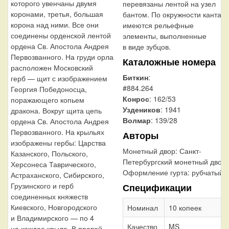
которого увенчаны двумя
перевязаны лентой на узел
коронами, третья, большая
бантом. По окружности канта
корона над ними. Все они
имеются рельефные
соединены орденской лентой
элементы, выполненные
ордена Св. Апостола Андрея
в виде зубцов.
Первозванного. На груди орла
Каталожные номера
расположен Московский
Биткин
:
герб — щит с изображением
#884.264
Георгия Победоносца,
Конрос
: 162/53
поражающего копьем
Уздеников
: 1941
дракона. Вокруг щита цепь
Волмар
: 139/28
ордена Св. Апостола Андрея
Первозванного. На крыльях
Авторы
изображены гербы: Царства
Монетный двор:
Санкт-
Казанского, Польского,
Петербургский монетный двор
Херсонеса Таврического,
Оформление гурта:
рубчатый
Астраханского, Сибирского,
Грузинского и герб
Спецификации
соединенных княжеств
Киевского, Новгородского
Номинал
10 копеек
и Владимирского — по 4
Качество
MS
на каждое крыло. В правой