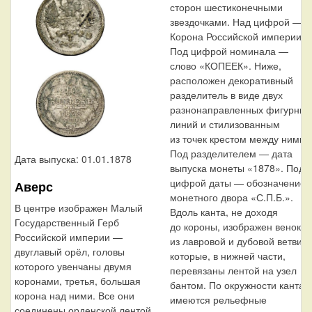
сторон шестиконечными
звездочками. Над цифрой —
Корона Российской империи.
Под цифрой номинала —
слово «КОПЕЕК». Ниже,
расположен декоративный
разделитель в виде двух
разнонаправленных фигурных
линий и стилизованным
из точек крестом между ними.
Под разделителем — дата
Дата выпуска: 01.01.1878
выпуска монеты «1878». Под
цифрой даты — обозначение
Аверс
монетного двора «С.П.Б.».
В центре изображен Малый
Вдоль канта, не доходя
Государственный Герб
до короны, изображен венок
Российской империи —
из лавровой и дубовой ветви,
двуглавый орёл, головы
которые, в нижней части,
которого увенчаны двумя
перевязаны лентой на узел
коронами, третья, большая
бантом. По окружности канта
корона над ними. Все они
имеются рельефные
соединены орденской лентой