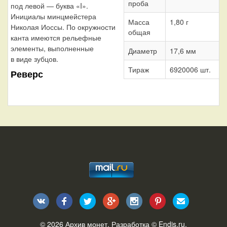
проба
под левой — буква «I».
Инициалы минцмейстера
Масса
1,80 г
Николая Иоссы. По окружности
общая
канта имеются рельефные
элементы, выполненные
Диаметр
17,6 мм
в виде зубцов.
Тираж
6920006 шт.
Реверс
© 2026
Архив монет
. Разработка ©
Endis.ru
.