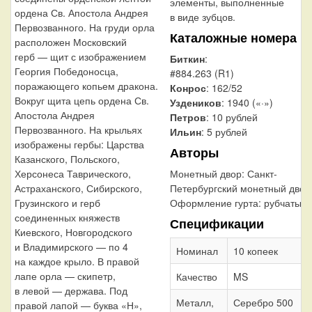
элементы, выполненные
ордена Св. Апостола Андрея
в виде зубцов.
Первозванного. На груди орла
Каталожные номера
расположен Московский
герб — щит с изображением
Биткин
:
Георгия Победоносца,
#884.263 (R1)
поражающего копьем дракона.
Конрос
: 162/52
Вокруг щита цепь ордена Св.
Уздеников
: 1940 («·»)
Апостола Андрея
Петров
: 10 рублей
Первозванного. На крыльях
Ильин
: 5 рублей
изображены гербы: Царства
Авторы
Казанского, Польского,
Монетный двор:
Санкт-
Херсонеса Таврического,
Петербургский монетный двор
Астраханского, Сибирского,
Оформление гурта:
рубчатый
Грузинского и герб
соединенных княжеств
Спецификации
Киевского, Новгородского
и Владимирского — по 4
Номинал
10 копеек
на каждое крыло. В правой
лапе орла — скипетр,
Качество
MS
в левой — держава. Под
Металл,
Серебро 500
правой лапой — буква «Н»,