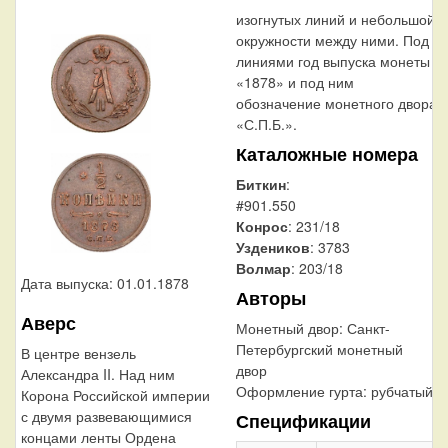
изогнутых линий и небольшой
окружности между ними. Под
линиями год выпуска монеты
«1878» и под ним
обозначение монетного двора
«С.П.Б.».
Каталожные номера
Биткин
:
#901.550
Конрос
: 231/18
Уздеников
: 3783
Волмар
: 203/18
Дата выпуска: 01.01.1878
Авторы
Аверс
Монетный двор:
Санкт-
Петербургский монетный
В центре вензель
двор
Александра II. Над ним
Оформление гурта:
рубчатый
Корона Российской империи
с двумя развевающимися
Спецификации
концами ленты Ордена