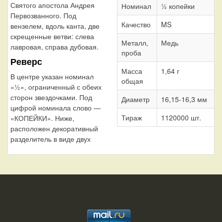
Святого апостола Андрея
Номинал
½ копейки
Первозванного. Под
Качество
MS
вензелем, вдоль канта, две
скрещенные ветви: слева
Металл,
Медь
лавровая, справа дубовая.
проба
Реверс
Масса
1,64 г
В центре указан номинал
общая
«½», ограниченный с обеих
сторон звездочками. Под
Диаметр
16,15-16,3 мм
цифрой номинала слово —
Тираж
1120000 шт.
«КОПЕЙКИ». Ниже,
расположен декоративный
разделитель в виде двух