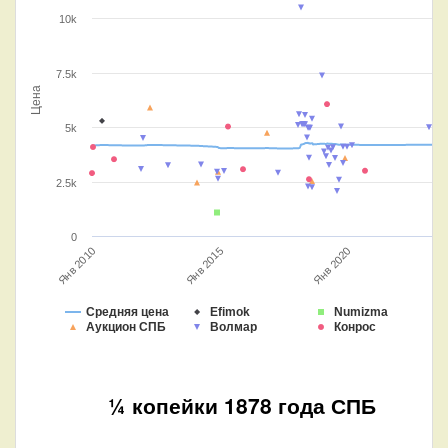
10k
7.5k
Цена
5k
2.5k
0
Янв 2015
Янв 2010
Янв 2020
Средняя цена
Efimok
Numizma
Аукцион СПБ
Волмар
Конрос
¼ копейки 1878 года СПБ