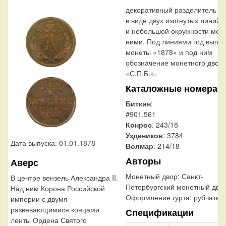
декоративный разделитель
в виде двух изогнутых линий
и небольшой окружности меж
ними. Под линиями год выпус
монеты «1878» и под ним
обозначение монетного двор
«С.П.Б.».
Каталожные номера
Биткин
:
#901.561
Конрос
: 243/18
Уздеников
: 3784
Дата выпуска: 01.01.1878
Волмар
: 214/18
Авторы
Аверс
Монетный двор:
Санкт-
В центре вензель Александра II.
Петербургский монетный дво
Над ним Корона Российской
Оформление гурта:
рубчатый
империи с двумя
развевающимися концами
Спецификации
ленты Ордена Святого