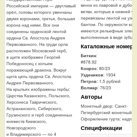
венок из лавровой и дубово
Российской империи — двуглавый
ветви, которые в нижней ча
орёл, головы которого увенчаны
перевязаны лентой на узел
двумя коронами, третья, большая
бантом. По окружности кан
корона над ними. Все они
имеются рельефные элеме
соединены орденской лентой
выполненные в виде зубцов
ордена Св. Апостола Андрея
Первозванного. На груди орла
Каталожные номера
расположен Московский герб,
Биткин
:
в щите изображен Георгий
#878.92
Победоносец с копьем
Конрос
: 80/23
поражающий дракона. Вокруг
Уздеников
: 1934
щита цепь ордена Св. Апостола
Петров
: 1,5 рублей
Андрея Первозванного.
Волмар
: 76/23
На крыльях изображены гербы:
Царства Казанского, Польского,
Авторы
Херсонеса Таврического,
Монетный двор:
Санкт-
Астраханского, Сибирского,
Петербургский монетный д
Грузинского и герб соединенных
Оформление гурта:
надпис
княжеств Киевского,
Спецификации
Новгородского
и Владимирского — по 4