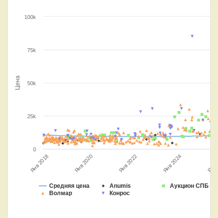
100k
75k
Цена
50k
25k
0
Янв 2020
Янв 2018
Янв 
Янв 2024
Янв 2022
Средняя цена
Anumis
Аукцион СПБ
Волмар
Конрос