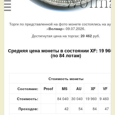
Торги по представленной на фото монете состоялись на аук
«
Волмар
» 09.07.2026.
Достигнутая цена на торгах:
20 462
руб.
Средняя цена монеты в состоянии XF: 19 960 
(по 84 лотам)
Стоимость монеты
Состояние:
Proof
MS
AU
XF
VF
Стоимость:
84 040
30 040
19 960
9 460
3
Проходов:
42
54
84
47