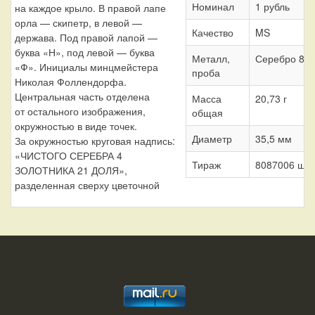
Номинал
1 рубль
на каждое крыло. В правой лапе
орла — скипетр, в левой —
Качество
MS
держава. Под правой лапой —
буква «Н», под левой — буква
Металл,
Серебро 86
«Ф». Инициалы минцмейстера
проба
Николая Фоллендорфа.
Центральная часть отделена
Масса
20,73 г
от остального изображения,
общая
окружностью в виде точек.
Диаметр
35,5 мм
За окружностью круговая надпись:
«ЧИСТОГО СЕРЕБРА 4
Тираж
8087006 шт.
ЗОЛОТНИКА 21 ДОЛЯ»,
разделенная сверху цветочной