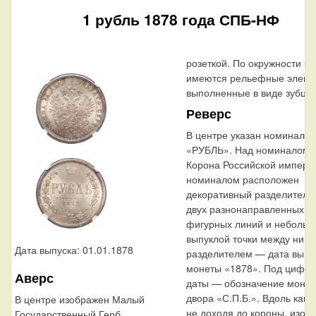
1 рубль 1878 года СПБ-НФ
розеткой. По окружности ка
имеются рельефные элеме
выполненные в виде зубцов
Реверс
В центре указан номинал
«РУБЛЬ». Над номиналом
Корона Российской импери
номиналом расположен
декоративный разделитель 
двух разнонаправленных
фигурных линий и небольш
выпуклой точки между ними
Дата выпуска: 01.01.1878
разделителем — дата выпу
монеты «1878». Под цифро
Аверс
даты — обозначение монет
двора «С.П.Б.». Вдоль кант
В центре изображен Малый
не доходя до короны, изоб
Государственный Герб