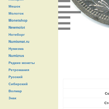
Мешок
Молоток
Monetshop
Newmolot
Нотеборг
Numismat.ru
Нумизма
Numizrus
Редкие монеты
Ретромания
Русский
Сибирский
Волмар
Со
Знак
Ст