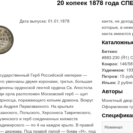
20 копеек 1878 года СПБ
Дата выпуска: 01.01.1878
канта, не доход
которые, в ниж
канта имеются 
Каталожны
Биткин
:
#883.230 (R1) 
Конрос
: 146/58
Уздеников
: 19
сударственный Герб Российской империи —
Петров
: 15 ру
ого увенчаны двумя коронами, третья, большая
Ильин
: 2 рубля
динены орденской лентой ордена Св. Апостола
Авторы
уди орла расположен Московский герб — щит
доносца, поражающего копьем дракона. Вокруг
Монетный двор
ла Андрея Первозванного. На крыльях
Оформление гу
занского, Польского, Херсонеса Таврического,
Специфика
рузинского и герб соединенных княжеств
ладимирского — по 4 на каждое крыло. В правой
Номинал
 — держава. Под правой лапой — буква «Н», под