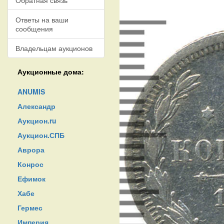
Обратная связь
Ответы на ваши
сообщения
Владельцам аукционов
Аукционные дома:
ANUMIS
Александр
Аукцион.ru
Аукцион.СПБ
Аврора
Конрос
Ефимок
Хабе
Гермес
Империя