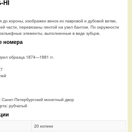
-HI
я до короны, изображен венок из лавровой и дубовой ветви,
ней части, перевязаны лентой на узел бантом. По окружности
рельефные элементы, выполненные в виде зубцов.
е номера
Орел образца 1874—1881 гг.
37
блей
:
Санкт-Петербургский монетный двор
рта:
рубчатый
ции
20 копеек