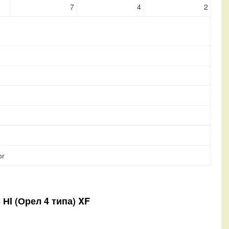
7
4
2
рг
 НI (Орел 4 типа) XF