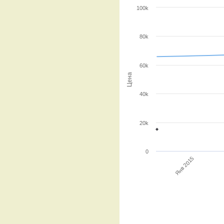
100k
80k
60k
Цена
40k
20k
0
Янв 2015