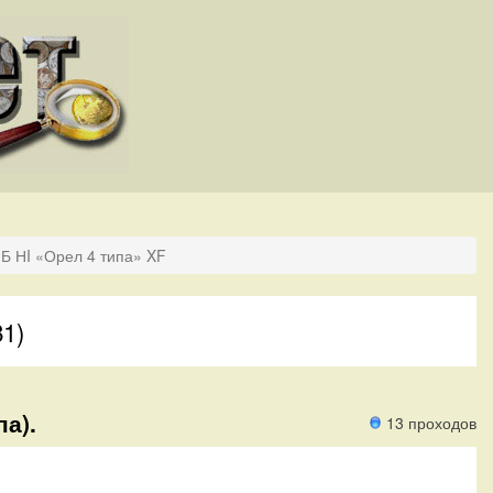
Б НI «Орел 4 типа» XF
81)
па).
13 проходов