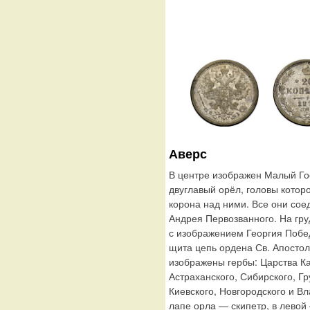
Аверс
В центре изображен Малый Го
двуглавый орёл, головы котор
корона над ними. Все они сое
Андрея Первозванного. На гр
с изображением Георгия Побе
щита цепь ордена Св. Апосто
изображены гербы: Царства Ка
Астраханского, Сибирского, Г
Киевского, Новгородского и В
лапе орла — скипетр, в левой