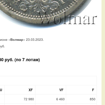
ционе «
Волмар
» 23.03.2023.
уб.
0 руб. (по 7 лотам)
U
XF
VF
F
72 980
6 460
850