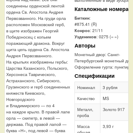
соединены орденской лентой
Каталожные номера
ордена Св. Апостола Андрея
Биткин
:
Первозванного. На груди орла
#875.41 (R)
расположен Московский герб,
Конрос
: 21/11
в щите изображен Георгий
Уздеников
: 0275 («·»)
Победоносец с копьем
поражающий дракона. Вокруг
Авторы
щита цепь ордена Св. Апостола
Монетный двор:
Санкт-
Андрея Первозванного.
Петербургский монетный дво
На крыльях изображены гербы:
Оформление гурта:
пунктир
Царства Казанского, Польского,
Херсонеса Таврического,
Спецификации
Астраханского, Сибирского,
Грузинского и герб соединенных
Номинал
3 рубля
княжеств Киевского,
Качество
MS
Новгородского
и Владимирского — по 4
Металл,
Золото 917
на каждое крыло. В правой лапе
проба
орла — скипетр, в левой —
держава. Под правой лапой —
Масса
3,93 г
буква «Н», под левой — буква
общая