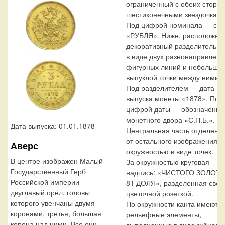
ограниченный с обеих сторон
шестиконечными звездочками
Под цифрой номинала — сло
«РУБЛЯ». Ниже, расположен
декоративный разделитель
в виде двух разнонаправлен
фигурных линий и небольшо
выпуклой точки между ними.
Под разделителем — дата
выпуска монеты «1878». Под
цифрой даты — обозначение
монетного двора «С.П.Б.».
Дата выпуска: 01.01.1878
Центральная часть отделена
от остального изображения,
Аверс
окружностью в виде точек.
В центре изображен Малый
За окружностью круговая
Государственный Герб
надпись: «ЧИСТОГО ЗОЛОТА
Российской империи —
81 ДОЛЯ», разделенная свер
двуглавый орёл, головы
цветочной розеткой.
которого увенчаны двумя
По окружности канта имеютс
коронами, третья, большая
рельефные элементы,
корона над ними. Все они
выполненные в виде зубцов.