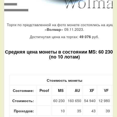
Торги по представленной на фото монете состоялись на аукци
«
Волмар
» 09.11.2023.
Достигнутая цена на торгах:
49 076
руб.
Средняя цена монеты в состоянии MS: 60 230 р
(по 10 лотам)
Стоимость монеты
Состояние:
Proof
MS
AU
XF
VF
F
Стоимость:
60 230
160 650
54 940
12 980
Проходов:
10
35
43
39