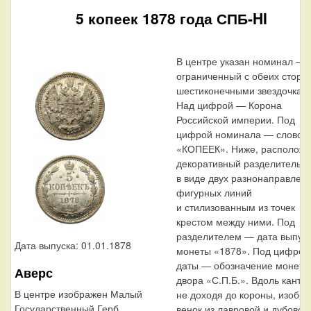
5 копеек 1878 года СПБ-HI
В центре указан номинал — 
ограниченный с обеих сторо
шестиконечными звездочкам
Над цифрой — Корона
Российской империи. Под
цифрой номинала — слово
«КОПЕЕК». Ниже, расположе
декоративный разделитель
в виде двух разнонаправлен
фигурных линий
и стилизованным из точек
крестом между ними. Под
разделителем — дата выпус
Дата выпуска: 01.01.1878
монеты «1878». Под цифрой
даты — обозначение монетн
Аверс
двора «С.П.Б.». Вдоль канта,
В центре изображен Малый
не доходя до короны, изобр
Государственный Герб
венок из лавровой и дубовой