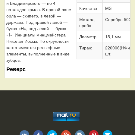
и Владимирского — по 4
Качество
MS
на каждое крыло. В правой лапе
орла — скипетр, в левой —
Металл,
Серебро 500
держава. Под правой лапой —
проба
буква «Н», под левой — буква
«I». Инициалы минцмейстера
Диаметр
15,1 мм
Николая Иоссы. По окружности
канта имеются рельефные
Тираж
220006(НФиHI
элементы, выполненные в виде
шт.
зубцов.
Реверс