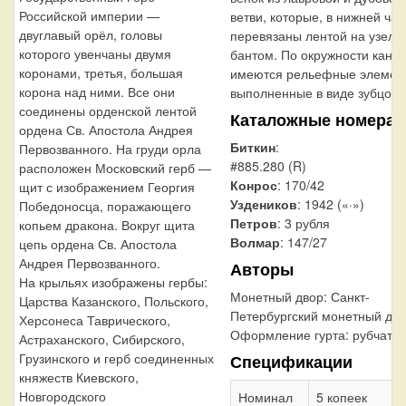
Российской империи —
ветви, которые, в нижней час
двуглавый орёл, головы
перевязаны лентой на узел
которого увенчаны двумя
бантом. По окружности канта
коронами, третья, большая
имеются рельефные элемен
корона над ними. Все они
выполненные в виде зубцов.
соединены орденской лентой
Каталожные номера
ордена Св. Апостола Андрея
Биткин
:
Первозванного. На груди орла
#885.280 (R)
расположен Московский герб —
Конрос
: 170/42
щит с изображением Георгия
Уздеников
: 1942 («·»)
Победоносца, поражающего
Петров
: 3 рубля
копьем дракона. Вокруг щита
Волмар
: 147/27
цепь ордена Св. Апостола
Андрея Первозванного.
Авторы
На крыльях изображены гербы:
Монетный двор:
Санкт-
Царства Казанского, Польского,
Петербургский монетный дв
Херсонеса Таврического,
Оформление гурта:
рубчаты
Астраханского, Сибирского,
Грузинского и герб соединенных
Спецификации
княжеств Киевского,
Новгородского
Номинал
5 копеек