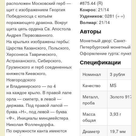
#875.44 (R)
расположен Московский герб —
Конрос
: 21/14
щит с изображением Георгия
Уздеников
: 0281 («·»)
Победоносца с копьём
Волмар
: 21/14
поражающего дракона. Вокруг
щита цепь ордена Св. Апостола
Авторы
Андрея Первозванного.
Монетный двор:
Санкт-
На крыльях изображены гербы:
Петербургский монетный д
Царства Казанского, Польского,
Оформление гурта:
пункти
Херсонеса Таврического,
Астраханского, Сибирского,
Спецификации
Грузинского и герб соединенных
княжеств Киевского,
Номинал
3 рубля
Новгородского
Качество
MS
и Владимирского — по 4
на каждое крыло. В правой лапе
Металл,
Золото 917
орла — скипетр, в левой —
проба
держава. Под правой лапой —
буква «Н», под левой — буква
Масса
3,93 г
«Ф». Инициалы минцмейстера
общая
Николая Фоллендорфа.
По окружности канта имеются
Диаметр
19,7 мм