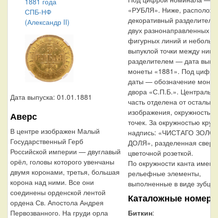
«РУБЛЯ». Ниже, располож
декоративный разделитель 
двух разнонаправленных
фигурных линий и небольш
выпуклой точки между ними
разделителем — дата выпу
монеты «1881». Под цифро
даты — обозначение монет
двора «С.П.Б.». Центральн
Дата выпуска: 01.01.1881
часть отделена от остально
изображения, окружностью 
Аверс
точек. За окружностью круг
В центре изображен Малый
надпись: «ЧИСТАГО ЗОЛОТ
Государственный Герб
ДОЛЯ», разделенная сверх
Российской империи — двуглавый
цветочной розеткой.
орёл, головы которого увенчаны
По окружности канта имеют
двумя коронами, третья, большая
рельефные элементы,
корона над ними. Все они
выполненные в виде зубцов
соединены орденской лентой
Каталожные номера
ордена Св. Апостола Андрея
Биткин
:
Первозванного. На груди орла