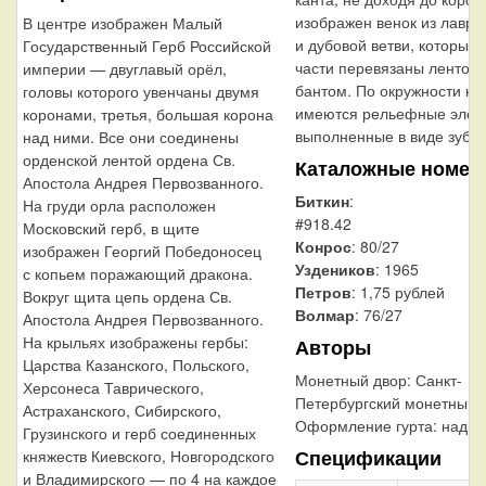
изображен венок из лавро
В центре изображен Малый
и дубовой ветви, которые 
Государственный Герб Российской
части перевязаны лентой 
империи — двуглавый орёл,
бантом. По окружности ка
головы которого увенчаны двумя
имеются рельефные элем
коронами, третья, большая корона
выполненные в виде зубцо
над ними. Все они соединены
орденской лентой ордена Св.
Каталожные номер
Апостола Андрея Первозванного.
Биткин
:
На груди орла расположен
#918.42
Московский герб, в щите
Конрос
: 80/27
изображен Георгий Победоносец
Уздеников
: 1965
с копьем поражающий дракона.
Петров
: 1,75 рублей
Вокруг щита цепь ордена Св.
Волмар
: 76/27
Апостола Андрея Первозванного.
На крыльях изображены гербы:
Авторы
Царства Казанского, Польского,
Монетный двор:
Санкт-
Херсонеса Таврического,
Петербургский монетный 
Астраханского, Сибирского,
Оформление гурта:
надпи
Грузинского и герб соединенных
Спецификации
княжеств Киевского, Новгородского
и Владимирского — по 4 на каждое