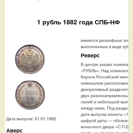
1 рубль 1882 года СПБ-НФ
имеются рельефные элем
выполненные в виде зубцо
Реверс
В центре указан номинал
«РУБЛЬ». Над номинало
Корона Российской импер
номиналом расположен
декоративный разделитель
двух разнонаправленных 
линий и небольшой выпукл
между ними. Под раздели
дата выпуска монеты «188
Дата выпуска: 01.01.1882
цифрой даты — обозначе
монетного двора «С.П.Б.»
Аверс
канта, не доходя до корон