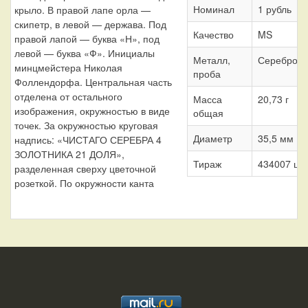
Номинал
1 рубль
крыло. В правой лапе орла —
скипетр, в левой — держава. Под
Качество
MS
правой лапой — буква «Н», под
левой — буква «Ф». Инициалы
Металл,
Серебро 8
минцмейстера Николая
проба
Фоллендорфа. Центральная часть
отделена от остального
Масса
20,73 г
изображения, окружностью в виде
общая
точек. За окружностью круговая
Диаметр
35,5 мм
надпись: «ЧИСТАГО СЕРЕБРА 4
ЗОЛОТНИКА 21 ДОЛЯ»,
Тираж
434007 шт.
разделенная сверху цветочной
розеткой. По окружности канта