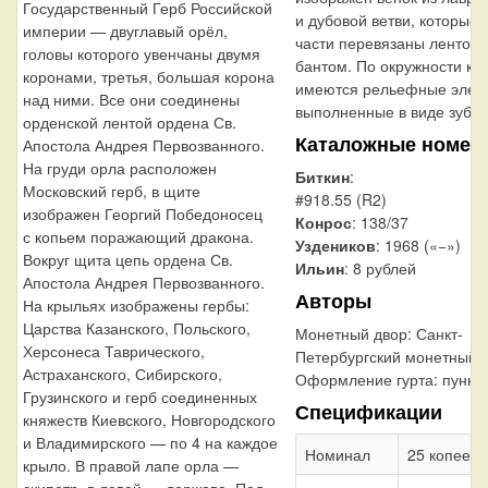
Государственный Герб Российской
и дубовой ветви, которые 
империи — двуглавый орёл,
части перевязаны лентой 
головы которого увенчаны двумя
бантом. По окружности ка
коронами, третья, большая корона
имеются рельефные элем
над ними. Все они соединены
выполненные в виде зубцо
орденской лентой ордена Св.
Каталожные номер
Апостола Андрея Первозванного.
На груди орла расположен
Биткин
:
Московский герб, в щите
#918.55 (R2)
изображен Георгий Победоносец
Конрос
: 138/37
с копьем поражающий дракона.
Уздеников
: 1968 («−»)
Вокруг щита цепь ордена Св.
Ильин
: 8 рублей
Апостола Андрея Первозванного.
Авторы
На крыльях изображены гербы:
Царства Казанского, Польского,
Монетный двор:
Санкт-
Херсонеса Таврического,
Петербургский монетный 
Астраханского, Сибирского,
Оформление гурта:
пункт
Грузинского и герб соединенных
Спецификации
княжеств Киевского, Новгородского
и Владимирского — по 4 на каждое
Номинал
25 копеек
крыло. В правой лапе орла —