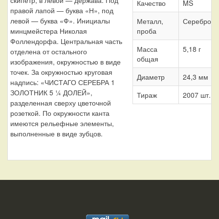
скипетр, в левой — держава. Под
Качество
MS
правой лапой — буква «Н», под
левой — буква «Ф». Инициалы
Металл,
Серебро 8
проба
минцмейстера Николая
Фоллендорфа. Центральная часть
Масса
5,18 г
отделена от остального
общая
изображения, окружностью в виде
точек. За окружностью круговая
Диаметр
24,3 мм
надпись: «ЧИСТАГО СЕРЕБРА 1
ЗОЛОТНИК 5 ¼ ДОЛЕЙ»,
Тираж
2007 шт.
разделенная сверху цветочной
розеткой. По окружности канта
имеются рельефные элементы,
выполненные в виде зубцов.