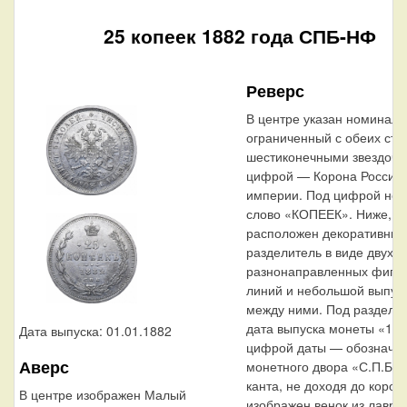
25 копеек 1882 года СПБ-НФ
Реверс
В центре указан номинал 
ограниченный с обеих сто
шестиконечными звездочк
цифрой — Корона Россий
империи. Под цифрой но
слово «КОПЕЕК». Ниже,
расположен декоративный
разделитель в виде двух
разнонаправленных фигу
линий и небольшой выпукл
между ними. Под раздели
дата выпуска монеты «188
Дата выпуска: 01.01.1882
цифрой даты — обозначе
Аверс
монетного двора «С.П.Б.»
канта, не доходя до корон
В центре изображен Малый
изображен венок из лавро