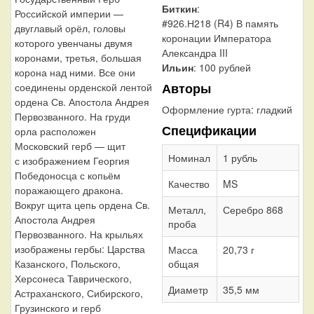
Биткин
:
Российской империи —
#926.Н218 (R4) В память
двуглавый орёл, головы
коронации Императора
которого увенчаны двумя
Александра III
коронами, третья, большая
Ильин
: 100 рублей
корона над ними. Все они
Авторы
соединены орденской лентой
ордена Св. Апостола Андрея
Оформление гурта:
гладкий
Первозванного. На груди
Спецификации
орла расположен
Московский герб — щит
Номинал
1 рубль
с изображением Георгия
Победоносца с копьём
Качество
MS
поражающего дракона.
Вокруг щита цепь ордена Св.
Металл,
Серебро 868
Апостола Андрея
проба
Первозванного. На крыльях
изображены гербы: Царства
Масса
20,73 г
Казанского, Польского,
общая
Херсонеса Таврического,
Диаметр
35,5 мм
Астраханского, Сибирского,
Грузинского и герб