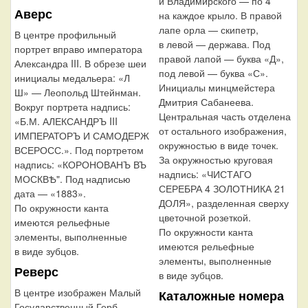
и Владимирского — по 4
Аверс
на каждое крыло. В правой
лапе орла — скипетр,
В центре профильный
в левой — держава. Под
портрет вправо императора
правой лапой — буква «Д»,
Александра III. В обрезе шеи
под левой — буква «С».
инициалы медальера: «Л
Инициалы минцмейстера
Ш» — Леопольд Штейнман.
Дмитрия Сабанеева.
Вокруг портрета надпись:
Центральная часть отделена
«Б.М. АЛЕКСАНДРЪ III
от остального изображения,
ИМПЕРАТОРЪ И САМОДЕРЖ
окружностью в виде точек.
ВСЕРОСС.». Под портретом
За окружностью круговая
надпись: «КОРОНОВАНЪ ВЪ
надпись: «ЧИСТАГО
МОСКВѢ". Под надписью
СЕРЕБРА 4 ЗОЛОТНИКА 21
дата — «1883».
ДОЛЯ», разделенная сверху
По окружности канта
цветочной розеткой.
имеются рельефные
По окружности канта
элементы, выполненные
имеются рельефные
в виде зубцов.
элементы, выполненные
Реверс
в виде зубцов.
В центре изображен Малый
Каталожные номера
Государственный Герб