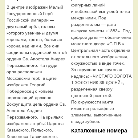
фигурных линий
В центре изображен Малый
и небольшой выпуклой точки
Государственный Герб
между ними. Под
Российской империи —
разделителем — дата
двуглавый орёл, головы
выпуска монеты «1883». Под
которого увенчаны двумя
цифрой даты — обозначение
коронами, третья, большая
монетного двора «С.П.Б.».
корона над ними. Все они
Центральная часть отделена
соединены орденской лентой
от остального изображения,
ордена Св. Апостола Андрея
окружностью в виде точек.
Первозванного. На груди
За окружностью круговая
орла расположен
надпись: «ЧИСТАГО ЗОЛОТА
Московский герб, в щите
1 ЗОЛОТНИК 39 ДОЛЕЙ»,
изображен Георгий
разделенная сверху
Победоносец с копьем
цветочной розеткой.
поражающий дракона.
По окружности канта
Вокруг щита цепь ордена Св.
имеются рельефные
Апостола Андрея
элементы, выполненные
Первозванного. На крыльях
в виде зубцов.
изображены гербы: Царства
Каталожные номера
Казанского, Польского,
Херсонеса Таврического,