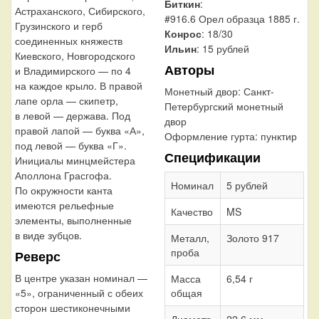
Биткин
:
Астраханского, Сибирского,
#916.6 Орел образца 1885 г.
Грузинского и герб
Конрос
: 18/30
соединенных княжеств
Ильин
: 15 рублей
Киевского, Новгородского
Авторы
и Владимирского — по 4
на каждое крыло. В правой
Монетный двор:
Санкт-
лапе орла — скипетр,
Петербургский монетный
в левой — держава. Под
двор
правой лапой — буква «А»,
Оформление гурта:
пунктир
под левой — буква «Г».
Спецификации
Инициалы минцмейстера
Аполлона Грасгофа.
Номинал
5 рублей
По окружности канта
имеются рельефные
Качество
MS
элементы, выполненные
в виде зубцов.
Металл,
Золото 917
проба
Реверс
В центре указан номинал —
Масса
6,54 г
«5», ограниченный с обеих
общая
сторон шестиконечными
Диаметр
22,6 мм