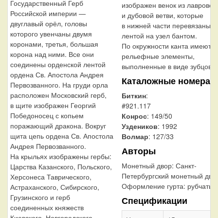
Государственный Герб
изображен венок из лавровой
Российской империи —
и дубовой ветви, которые
двуглавый орёл, головы
в нижней части перевязаны
которого увенчаны двумя
лентой на узел бантом.
коронами, третья, большая
По окружности канта имеютс
корона над ними. Все они
рельефные элементы,
соединены орденской лентой
выполненные в виде зубцов.
ордена Св. Апостола Андрея
Каталожные номера
Первозванного. На груди орла
расположен Московский герб,
Биткин
:
в щите изображен Георгий
#921.117
Победоносец с копьем
Конрос
: 149/50
поражающий дракона. Вокруг
Уздеников
: 1992
щита цепь ордена Св. Апостола
Волмар
: 127/33
Андрея Первозванного.
Авторы
На крыльях изображены гербы:
Монетный двор:
Санкт-
Царства Казанского, Польского,
Петербургский монетный дво
Херсонеса Таврического,
Оформление гурта:
рубчатый
Астраханского, Сибирского,
Грузинского и герб
Спецификации
соединенных княжеств
Киевского, Новгородского