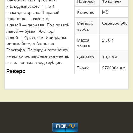
Номинал
15 копеек
и Владимирского — по 4
Качество
MS
на каждое крыло. В правой
лапе орла — скипетр,
Металл,
Серебро 500
в левой — держава. Под правой
проба
лапой — буква «А», под
левой — буква «Г». Инициалы
Масса
2,70 г
минцмейстера Аполлона
общая
Грасгофа. По окружности канта
имеются рельефные элементы,
Диаметр
19,7 мм
выполненные в виде зубцов.
Тираж
2720004 шт.
Реверс