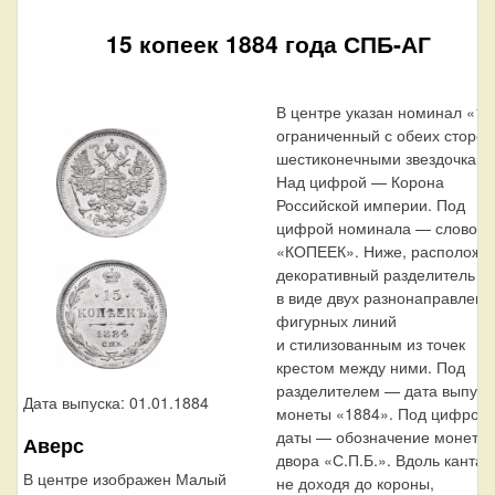
15 копеек 1884 года СПБ-АГ
В центре указан номинал «15
ограниченный с обеих сторон
шестиконечными звездочками
Над цифрой — Корона
Российской империи. Под
цифрой номинала — слово
«КОПЕЕК». Ниже, расположе
декоративный разделитель
в виде двух разнонаправленн
фигурных линий
и стилизованным из точек
крестом между ними. Под
разделителем — дата выпуск
Дата выпуска: 01.01.1884
монеты «1884». Под цифрой
даты — обозначение монетно
Аверс
двора «С.П.Б.». Вдоль канта,
В центре изображен Малый
не доходя до короны,