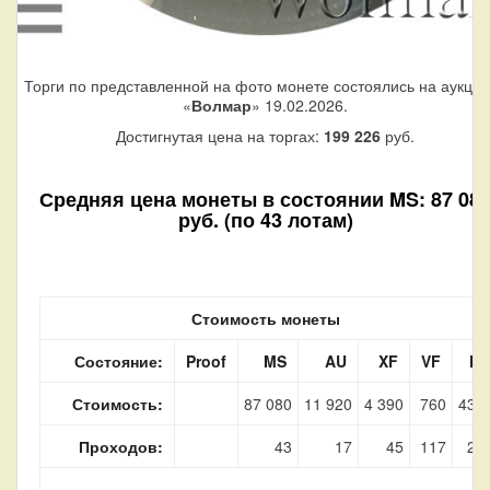
Торги по представленной на фото монете состоялись на аукци
«
Волмар
» 19.02.2026.
Достигнутая цена на торгах:
199 226
руб.
Средняя цена монеты в состоянии MS: 87 08
руб. (по 43 лотам)
Стоимость монеты
Состояние:
Proof
MS
AU
XF
VF
F
Стоимость:
87 080
11 920
4 390
760
430
Проходов:
43
17
45
117
27