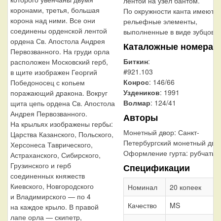
лентой на узел бантом.
коронами, третья, большая
По окружности канта имеютс
корона над ними. Все они
рельефные элементы,
соединены орденской лентой
выполненные в виде зубцов.
ордена Св. Апостола Андрея
Каталожные номера
Первозванного. На груди орла
Биткин
:
расположен Московский герб,
#921.103
в щите изображен Георгий
Конрос
: 146/66
Победоносец с копьем
Уздеников
: 1991
поражающий дракона. Вокруг
Волмар
: 124/41
щита цепь ордена Св. Апостола
Андрея Первозванного.
Авторы
На крыльях изображены гербы:
Монетный двор:
Санкт-
Царства Казанского, Польского,
Петербургский монетный дво
Херсонеса Таврического,
Оформление гурта:
рубчатый
Астраханского, Сибирского,
Грузинского и герб
Спецификации
соединенных княжеств
Киевского, Новгородского
Номинал
20 копеек
и Владимирского — по 4
Качество
MS
на каждое крыло. В правой
лапе орла — скипетр,