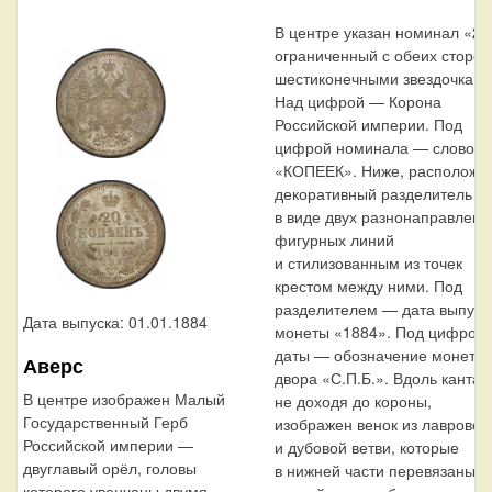
В центре указан номинал «20
ограниченный с обеих сторон
шестиконечными звездочками
Над цифрой — Корона
Российской империи. Под
цифрой номинала — слово
«КОПЕЕК». Ниже, расположе
декоративный разделитель
в виде двух разнонаправленн
фигурных линий
и стилизованным из точек
крестом между ними. Под
разделителем — дата выпуск
Дата выпуска: 01.01.1884
монеты «1884». Под цифрой
даты — обозначение монетно
Аверс
двора «С.П.Б.». Вдоль канта,
В центре изображен Малый
не доходя до короны,
Государственный Герб
изображен венок из лавровой
Российской империи —
и дубовой ветви, которые
двуглавый орёл, головы
в нижней части перевязаны
которого увенчаны двумя