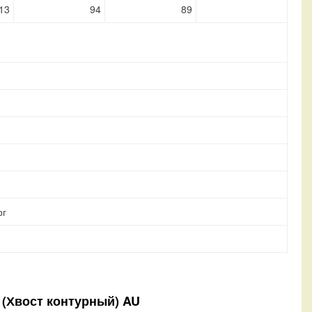
13
94
89
рг
 (Хвост контурный) AU