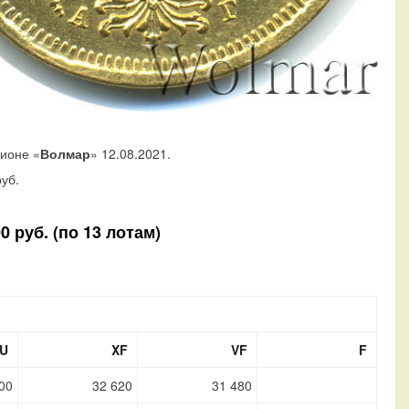
ционе «
Волмар
» 12.08.2021.
уб.
 руб. (по 13 лотам)
U
XF
VF
F
00
32 620
31 480