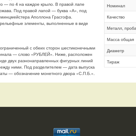
о — по 4 на каждое крыло. В правой лапе
Номинал
ржава. Под правой лапой — буква «А», под
 минцмейстера Аполлона Грасгофа.
Качество
 рельефные элементы, выполненные в виде
Металл, проб
Масса общая
, ограниченный с обеих сторон шестиконечными
Диаметр
минала — слово «РУБЛЕЙ». Ниже, расположен
виде двух разнонаправленных фигурных линий
Тираж
между ними. Под разделителем — дата выпуска
аты — обозначение монетного двора «С.П.Б.».