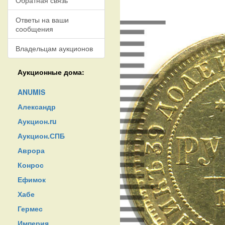
Обратная связь
Ответы на ваши
сообщения
Владельцам аукционов
Аукционные дома:
ANUMIS
Александр
Аукцион.ru
Аукцион.СПБ
Аврора
Конрос
Ефимок
Хабе
Гермес
Империя