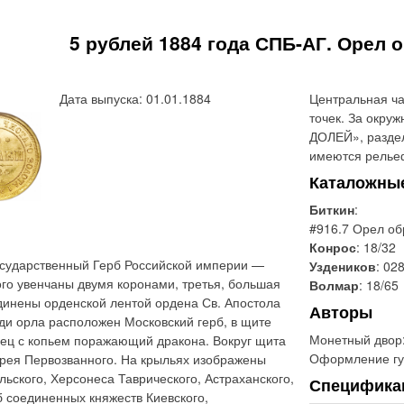
5 рублей 1884 года СПБ-АГ. Орел о
Дата выпуска: 01.01.1884
Центральная ча
точек. За окр
ДОЛЕЙ», раздел
имеются рельеф
Каталожны
Биткин
:
#916.7 Орел об
Конрос
: 18/32
сударственный Герб Российской империи —
Уздеников
: 028
ого увенчаны двумя коронами, третья, большая
Волмар
: 18/65
динены орденской лентой ордена Св. Апостола
Авторы
ди орла расположен Московский герб, в щите
Монетный двор
ец с копьем поражающий дракона. Вокруг щита
Оформление гу
дрея Первозванного. На крыльях изображены
льского, Херсонеса Таврического, Астраханского,
Специфика
б соединенных княжеств Киевского,