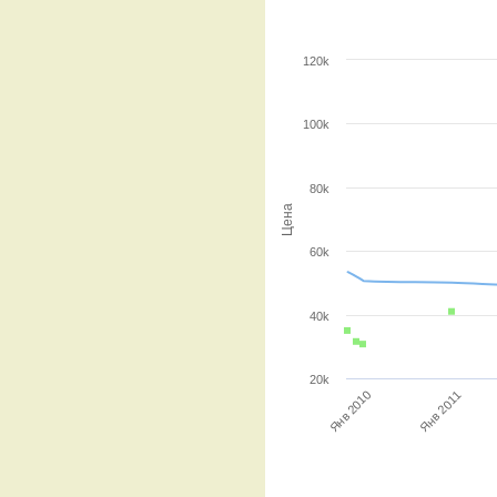
120k
100k
80k
Цена
60k
40k
20k
Янв 2011
Янв 2010