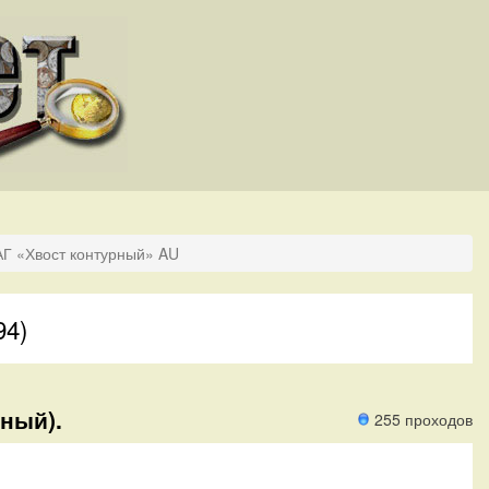
АГ «Хвост контурный» AU
94)
ный).
255 проходов