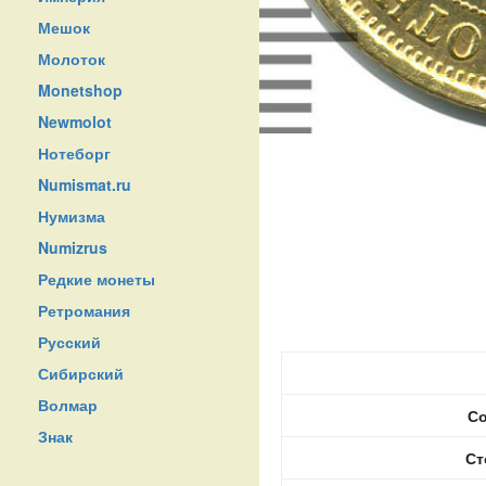
Мешок
Молоток
Monetshop
Newmolot
Нотеборг
Numismat.ru
Нумизма
Numizrus
Редкие монеты
Ретромания
Русский
Сибирский
Волмар
Со
Знак
Ст