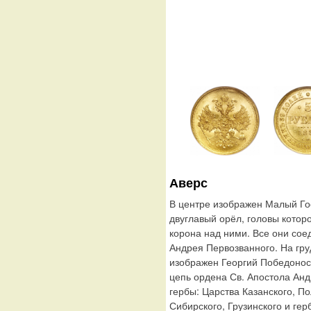
Аверс
В центре изображен Малый Го
двуглавый орёл, головы котор
корона над ними. Все они сое
Андрея Первозванного. На гру
изображен Георгий Победонос
цепь ордена Св. Апостола Ан
гербы: Царства Казанского, По
Сибирского, Грузинского и гер