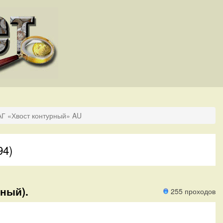
АГ «Хвост контурный» AU
94)
ный).
255 проходов