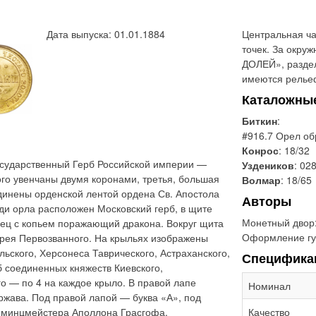
Дата выпуска: 01.01.1884
Центральная ча
точек. За окр
ДОЛЕЙ», раздел
имеются рельеф
Каталожны
Биткин
:
#916.7 Орел об
Конрос
: 18/32
сударственный Герб Российской империи —
Уздеников
: 028
ого увенчаны двумя коронами, третья, большая
Волмар
: 18/65
динены орденской лентой ордена Св. Апостола
Авторы
ди орла расположен Московский герб, в щите
Монетный двор
ец с копьем поражающий дракона. Вокруг щита
Оформление гу
дрея Первозванного. На крыльях изображены
льского, Херсонеса Таврического, Астраханского,
Специфика
б соединенных княжеств Киевского,
о — по 4 на каждое крыло. В правой лапе
Номинал
ржава. Под правой лапой — буква «А», под
 минцмейстера Аполлона Грасгофа.
Качество