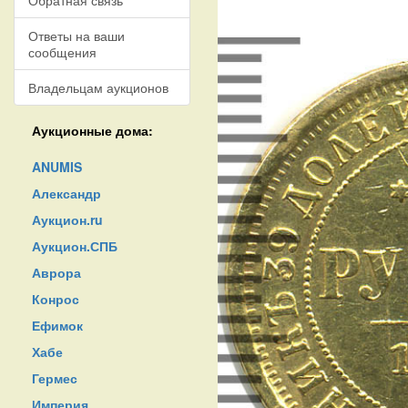
Обратная связь
Ответы на ваши
сообщения
Владельцам аукционов
Аукционные дома:
ANUMIS
Александр
Аукцион.ru
Аукцион.СПБ
Аврора
Конрос
Ефимок
Хабе
Гермес
Империя