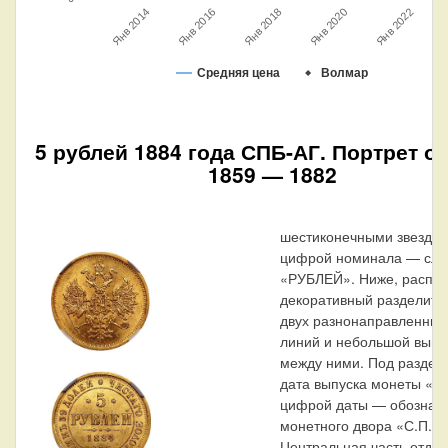
Я
Янв 2022
Янв 2020
Янв 2018
Янв 2016
Янв 2014
Средняя цена
Волмар
5 рублей 1884 года СПБ-АГ. Портрет о
1859 — 1882
шестиконечными звездоч
цифрой номинала — сло
«РУБЛЕЙ». Ниже, распо
декоративный разделител
двух разнонаправленных
линий и небольшой выпу
между ними. Под разде
дата выпуска монеты «18
цифрой даты — обознач
монетного двора «С.П.Б.
Центральная часть отде