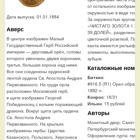
от остального изображен
окружностью в виде точек
Дата выпуска: 01.01.1884
За окружностью круговая
«ЧИСТАГО ЗОЛОТА 1 З
Аверс
39 ДОЛЕЙ», разделенная
В центре изображен Малый
цветочной розеткой. По 
Государственный Герб Российской
канта имеются рельефн
империи — двуглавый орёл, головы
элементы, выполненные 
которого увенчаны двумя коронами,
зубцов.
третья, большая корона над ними.
Каталожные номе
Все они соединены орденской
Биткин
:
лентой ордена Св. Апостола Андрея
#916.5 (R1) Орел образ
Первозванного. На груди орла
1882 гг.
расположен Московский герб,
Конрос
: 18/31
в щите изображен Георгий
Ильин
: 15 рублей
Победоносец с копьем поражающий
дракона. Вокруг щита цепь ордена
Авторы
Св. Апостола Андрея
Монетный двор:
Санкт-
Первозванного. На крыльях
Петербургский монетный
изображены гербы: Царства
Оформление гурта:
пунк
Казанского, Польского, Херсонеса