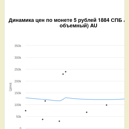
Динамика цен по монете
5 рублей 1884 СПБ А
объемный) AU
350k
300k
250k
200k
Цена
150k
100k
50k
0