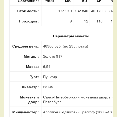
Состояние:
Proof
MS
AU
XF
VF
Стоимость:
175 910
132 840
40 170
36 420
Проходов:
9
12
110
103
Параметры монеты
Средняя цена:
48380 руб. (по 235 лотам)
Металл:
Золото 917
Масса:
6,54 г
Гурт:
Пунктир
Диаметр:
23 мм
Монетный
Санкт-Петербургский монетный двор, г. Са
двор:
Петербург
Минцмейстер:
Аполлон Людвигович Грасгоф (1883–1899