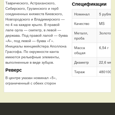
Таврического, Астраханского,
Спецификации
Сибирского, Грузинского и герб
соединенных княжеств Киевского,
Номинал
5 рублей
Новгородского и Владимирского —
Качество
MS
по 4 на каждое крыло. В правой
лапе орла — скипетр, в левой —
Металл,
Золото 9
держава. Под правой лапой — буква
проба
«А», под левой — буква «Г».
Инициалы минцмейстера Аполлона
Масса
6,54 г
Грасгофа. По окружности канта
общая
имеются рельефные элементы,
выполненные в виде зубцов.
Диаметр
22,6 мм
Реверс
Тираж
4801004 
В центре указан номинал «5»,
ограниченный с обеих сторон