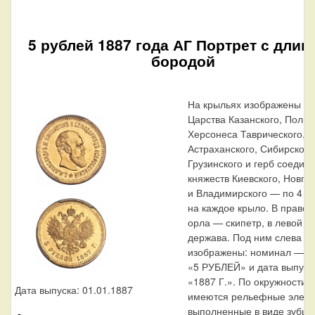
5 рублей 1887 года АГ Портрет с длин
бородой
На крыльях изображены ге
Царства Казанского, Польс
Херсонеса Таврического,
Астраханского, Сибирского
Грузинского и герб соедин
княжеств Киевского, Новго
и Владимирского — по 4
на каждое крыло. В правой
орла — скипетр, в левой —
держава. Под ним слева н
изображены: номинал — н
«5 РУБЛЕЙ» и дата выпуск
«1887 Г.». По окружности 
Дата выпуска: 01.01.1887
имеются рельефные элеме
выполненные в виде зубцо