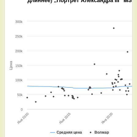
300k
250k
200k
Цена
150k
100k
50k
0
Янв 2020
Янв 2015
Янв 2010
Средняя цена
Волмар