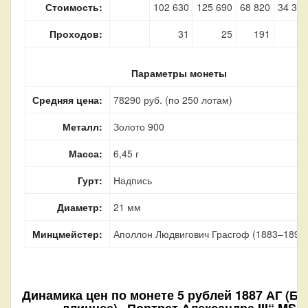
Стоимость:
102 630
125 690
68 820
34 300
Проходов:
31
25
191
3
Параметры монеты
Средняя цена:
78290 руб. (по 250 лотам)
Металл:
Золото 900
Масса:
6,45 г
Гурт:
Надпись
Диаметр:
21 мм
Минцмейстер:
Аполлон Людвигович Грасгоф (1883–1899
Динамика цен по монете
5 рублей 1887 АГ (Б
длиннее) „Портрет Александра III“ MS