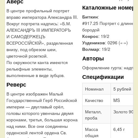
Аверс
Каталожные номер
В центре профильный портрет
Биткин
:
вправо императора Александра III.
#917.25 Портрет с длинной
Вокруг портрета надпись: «Б.М.
бородой
АЛЕКСАНДРЪ III ИМПЕРАТОРЪ
Конрос
: 19/2
И САМОДЕРЖЕЦЪ
Уздеников
: 0296 («·»)
ВСЕРОССIЙСКIЙ», разделенная
Волмар
: 19/2
внизу, под обрезом шеи,
цветочной розеткой.
Авторы
По окружности канта имеются
Оформление гурта:
надпи
рельефные элементы,
выполненные в виде зубцов.
Спецификации
Реверс
Номинал
5 рублей
В центре изображен Малый
Качество
MS
Государственный Герб Российской
империи — двуглавый орёл,
Металл,
Золото 900
головы которого увенчаны двумя
проба
коронами, третья, большая корона
над ними. Все они соединены
Масса
6,45 г
орденской лентой ордена Св.
общая