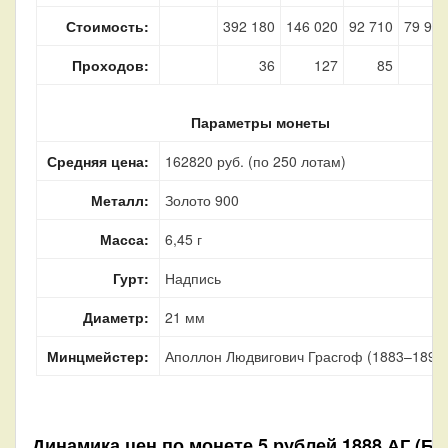
Стоимость:
392 180
146 020
92 710
79 940
Проходов:
36
127
85
2
Параметры монеты
Средняя цена:
162820 руб. (по 250 лотам)
Металл:
Золото 900
Масса:
6,45 г
Гурт:
Надпись
Диаметр:
21 мм
Минцмейстер:
Аполлон Людвигович Грасгоф (1883–1899
Динамика цен по монете
5 рублей 1888 АГ (Б