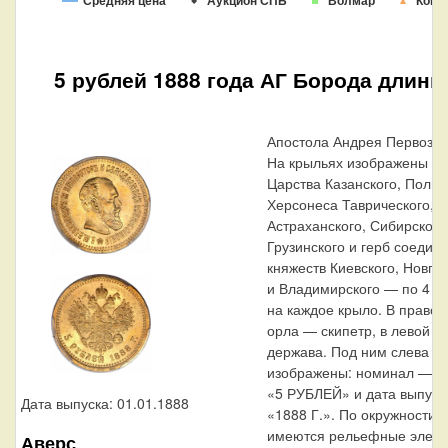
Средняя цена
Аукцион СПБ
Волмар
Конр
5 рублей 1888 года АГ Борода длинн
Апостола Андрея Первозва
На крыльях изображены ге
Царства Казанского, Польс
Херсонеса Таврического,
Астраханского, Сибирского
Грузинского и герб соедин
княжеств Киевского, Новго
и Владимирского — по 4
на каждое крыло. В правой
орла — скипетр, в левой —
держава. Под ним слева н
изображены: номинал — н
«5 РУБЛЕЙ» и дата выпуск
Дата выпуска: 01.01.1888
«1888 Г.». По окружности 
имеются рельефные элеме
Аверс