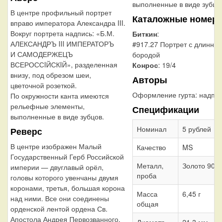
выполненные в виде зубцо
В центре профильный портрет
Каталожные номер
вправо императора Александра III.
Вокруг портрета надпись: «Б.М.
Биткин
:
АЛЕКСАНДРЪ III ИМПЕРАТОРЪ
#917.27 Портрет с длинной
И САМОДЕРЖЕЦЪ
бородой
ВСЕРОССIЙСКIЙ», разделенная
Конрос
: 19/4
внизу, под обрезом шеи,
Авторы
цветочной розеткой.
Оформление гурта:
надпи
По окружности канта имеются
рельефные элементы,
Спецификации
выполненные в виде зубцов.
Номинал
5 рублей
Реверс
В центре изображен Малый
Качество
MS
Государственный Герб Российской
Металл,
Золото 900
империи — двуглавый орёл,
проба
головы которого увенчаны двумя
коронами, третья, большая корона
Масса
6,45 г
над ними. Все они соединены
общая
орденской лентой ордена Св.
Апостола Андрея Первозванного.
Диаметр
21,3 мм