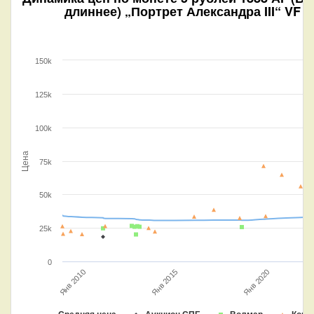
длиннее) „Портрет Александра III“ VF
150k
125k
100k
Цена
75k
50k
25k
0
Янв 2020
Янв 2015
Янв 2010