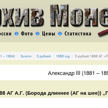
81 – 1894)
Золото
5 рублей
1888 год
5 рублей 1888 АГ «П
Александр III (1881 – 18
88 АГ А.Г. (Борода длиннее (АГ на шее)) „П