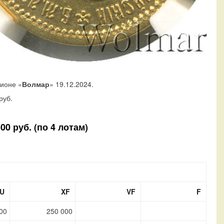
ционе «
Волмар
» 19.12.2024.
руб.
0 руб. (по 4 лотам)
U
XF
VF
F
00
250 000