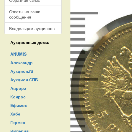
Обратная связь
Ответы на ваши
сообщения
Владельцам аукционов
Аукционные дома:
ANUMIS
Александр
Аукцион.ru
Аукцион.СПБ
Аврора
Конрос
Ефимок
Хабе
Гермес
Империя