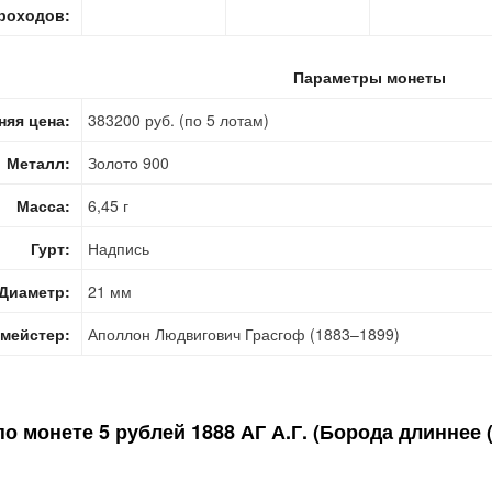
роходов:
Параметры монеты
няя цена:
383200 руб. (по 5 лотам)
Металл:
Золото 900
Масса:
6,45 г
Гурт:
Надпись
Диаметр:
21 мм
мейстер:
Аполлон Людвигович Грасгоф (1883–1899)
по монете
5 рублей 1888 АГ А.Г. (Борода длиннее 