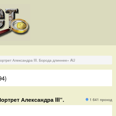
ортрет Александра III. Борода длиннее» AU
94)
ортрет Александра III“.
1 641 проход