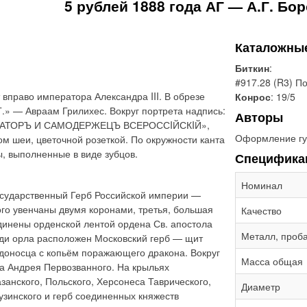
5 рублей 1888 года АГ — А.Г. Бо
Каталожны
Биткин
:
#917.28 (R3) П
вправо императора Александра III. В обрезе
Конрос
: 19/5
.» — Авраам Грилихес. Вокруг портрета надпись:
Авторы
ЕРАТОРЪ И САМОДЕРЖЕЦЪ ВСЕРОССIЙСКIЙ»,
Оформление гу
ом шеи, цветочной розеткой. По окружности канта
 выполненные в виде зубцов.
Специфика
Номинал
сударственный Герб Российской империи —
ого увенчаны двумя коронами, третья, большая
Качество
динены орденской лентой ордена Св. апостола
Металл, проб
уди орла расположен Московский герб — щит
доносца с копьём поражающего дракона. Вокруг
Масса общая
а Андрея Первозванного. На крыльях
занского, Польского, Херсонеса Таврического,
Диаметр
рузинского и герб соединенных княжеств