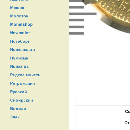
Мешок
Молоток
Monetshop
Newmolot
Нотеборг
Numismat.ru
Нумизма
Numizrus
Редкие монеты
Ретромания
Русский
Сибирский
Волмар
Со
Знак
Ст