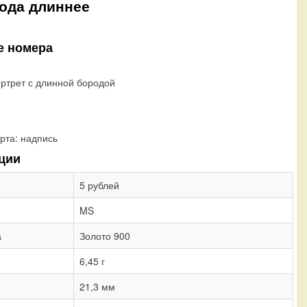
рода длиннее
е номера
ортрет с длинной бородой
рта:
надпись
ции
5 рублей
MS
а
Золото 900
6,45 г
21,3 мм