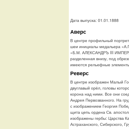
Дата выпуска: 01.01.1888
Аверс
В центре профильный портрет 
шеи инициалы медальера «А.Г
«Б.М. АЛЕКСАНДРЪ III ИМП
разделенная внизу, под обрез
имеются рельефные элементы,
Реверс
В центре изображен Малый Го
двуглавый орёл, головы котор
корона над ними. Все они сое
Андрея Первозванного. На гр
с изображением Георгия Побе
щита цепь ордена Св. апостол
изображены гербы: Царства Ка
Астраханского, Сибирского, Г