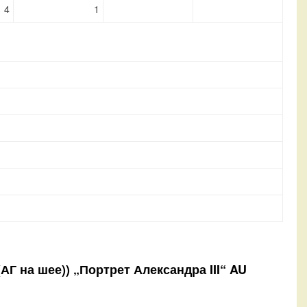
4
1
(АГ на шее)) „Портрет Александра III“ AU