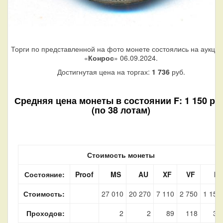
Торги по представленной на фото монете состоялись на аукци
«
Конрос
» 06.09.2024.
Достигнутая цена на торгах:
1 736
руб.
Средняя цена монеты в состоянии F: 1 150 руб
(по 38 лотам)
Стоимость монеты
Состояние:
Proof
MS
AU
XF
VF
F
Стоимость:
27 010
20 270
7 110
2 750
1 150
Проходов:
2
2
89
118
38