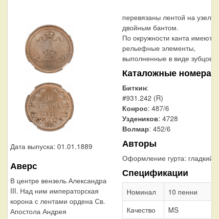
перевязаны лентой на узел
двойным бантом.
По окружности канта имеютс
рельефные элементы,
выполненные в виде зубцов.
Каталожные номера
Биткин
:
#931.242 (R)
Конрос
: 487/6
Уздеников
: 4728
Волмар
: 452/6
Авторы
Дата выпуска: 01.01.1889
Оформление гурта:
гладкий
Аверс
Спецификации
В центре вензель Александра
III. Над ним императорская
Номинал
10 пенни
корона с лентами ордена Св.
Качество
MS
Апостола Андрея