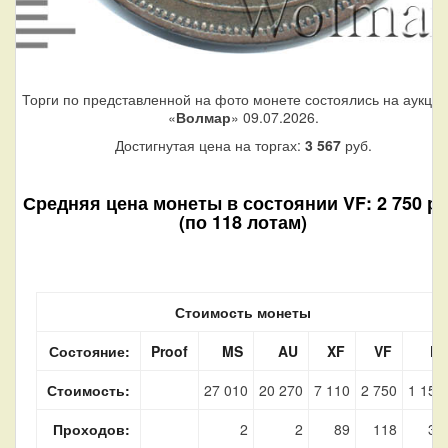
Торги по представленной на фото монете состоялись на аукци
«
Волмар
» 09.07.2026.
Достигнутая цена на торгах:
3 567
руб.
Средняя цена монеты в состоянии VF: 2 750 ру
(по 118 лотам)
Стоимость монеты
Состояние:
Proof
MS
AU
XF
VF
F
Стоимость:
27 010
20 270
7 110
2 750
1 150
Проходов:
2
2
89
118
38