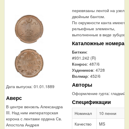
перевязаны лентой на узел
двойным бантом.
По окружности канта имеютс
рельефные элементы,
выполненные в виде зубцов.
Каталожные номера
Биткин
:
#931.242 (R)
Конрос
: 487/6
Уздеников
: 4728
Волмар
: 452/6
Авторы
Дата выпуска: 01.01.1889
Оформление гурта:
гладкий
Аверс
Спецификации
В центре вензель Александра
III. Над ним императорская
Номинал
10 пенни
корона с лентами ордена Св.
Качество
MS
Апостола Андрея