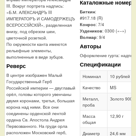
Каталожные номера
III. Вокруг портрета надпись:
Биткин
:
«Б.М. АЛЕКСАНДРЪ III
#917.18 (R)
ИМПЕРАТОРЪ И САМОДЕРЖЕЦЪ
Конрос
: 7/4
ВСЕРОССIЙСКIЙ», разделенная
Уздеников
: 0300 («−»)
внизу, под обрезом шеи,
Волмар
: 9/4
цветочной розеткой.
По окружности канта имеются
Авторы
рельефные элементы,
Оформление гурта:
надпис
выполненные в виде зубцов.
Спецификации
Реверс
В центре изображен Малый
Номинал
10 рублей
Государственный Герб
Качество
MS
Российской империи — двуглавый
орёл, головы которого увенчаны
Металл,
Золото 900
двумя коронами, третья, большая
проба
корона над ними. Все они
соединены орденской лентой
Масса
12,90 г
ордена Св. Апостола Андрея
общая
Первозванного. На груди орла
расположен Московский герб,
Диаметр
24,6 мм