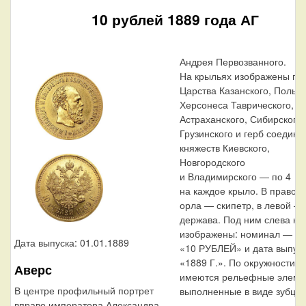
10 рублей 1889 года АГ
Андрея Первозванного.
На крыльях изображены ге
Царства Казанского, Польск
Херсонеса Таврического,
Астраханского, Сибирского,
Грузинского и герб соедин
княжеств Киевского,
Новгородского
и Владимирского — по 4
на каждое крыло. В правой
орла — скипетр, в левой —
держава. Под ним слева на
изображены: номинал — на
Дата выпуска: 01.01.1889
«10 РУБЛЕЙ» и дата выпус
«1889 Г.». По окружности к
Аверс
имеются рельефные элеме
В центре профильный портрет
выполненные в виде зубцов
вправо императора Александра