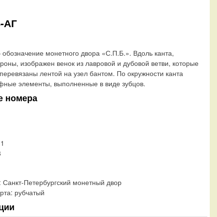
Б-АГ
обозначение монетного двора «С.П.Б.». Вдоль канта,
ороны, изображен венок из лавровой и дубовой ветви, которые
 перевязаны лентой на узел бантом. По окружности канта
ные элементы, выполненные в виде зубцов.
е номера
31
8
:
Санкт-Петербургский монетный двор
рта:
рубчатый
ции