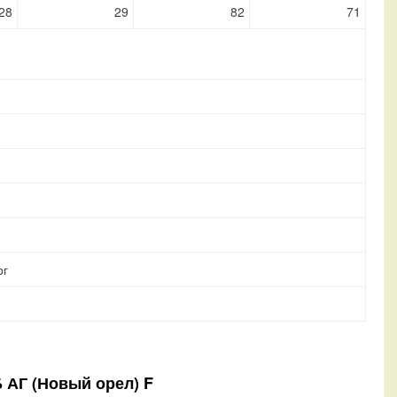
28
29
82
71
рг
Б АГ (Новый орел) F