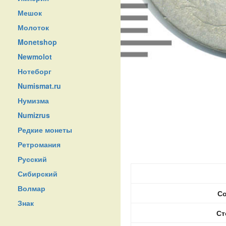
Мешок
Молоток
Monetshop
Newmolot
Нотеборг
Numismat.ru
Нумизма
Numizrus
Редкие монеты
Ретромания
Русский
Сибирский
Волмар
Со
Знак
Ст