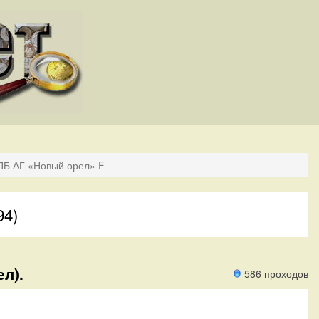
ПБ АГ «Новый орел» F
94)
л).
586 проходов