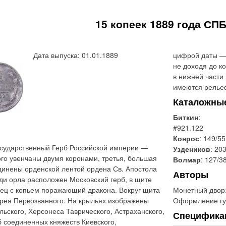
15 копеек 1889 года СП
Дата выпуска: 01.01.1889
цифрой даты — 
не доходя до к
в нижней части
имеются рельеф
Каталожны
Биткин
:
#921.122
Конрос
: 149/55
сударственный Герб Российской империи —
Уздеников
: 20
ого увенчаны двумя коронами, третья, большая
Волмар
: 127/3
динены орденской лентой ордена Св. Апостола
Авторы
ди орла расположен Московский герб, в щите
Монетный двор
ец с копьем поражающий дракона. Вокруг щита
Оформление гу
дрея Первозванного. На крыльях изображены
льского, Херсонеса Таврического, Астраханского,
Специфика
б соединенных княжеств Киевского,