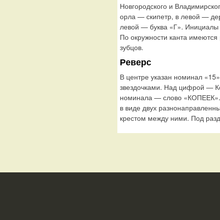
Новгородского и Владимирског
орла — скипетр, в левой — де
левой — буква «Г». Инициалы
По окружности канта имеются
зубцов.
Реверс
В центре указан номинал «15
звездочками. Над цифрой — К
номинала — слово «КОПЕЕК».
в виде двух разнонаправленны
крестом между ними. Под раз