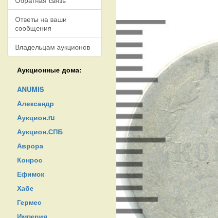
Обратная связь
Ответы на ваши
сообщения
Владельцам аукционов
Аукционные дома:
ANUMIS
Александр
Аукцион.ru
Аукцион.СПБ
Аврора
Конрос
Ефимок
Хабе
Гермес
Империя