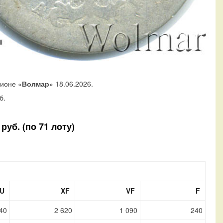
ционе «
Волмар
» 18.06.2026.
б.
руб. (по 71 лоту)
U
XF
VF
F
40
2 620
1 090
240