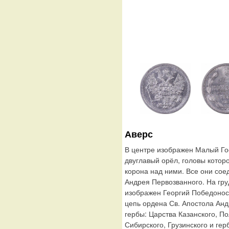
Аверс
В центре изображен Малый Го
двуглавый орёл, головы котор
корона над ними. Все они сое
Андрея Первозванного. На гру
изображен Георгий Победонос
цепь ордена Св. Апостола Ан
гербы: Царства Казанского, По
Сибирского, Грузинского и гер