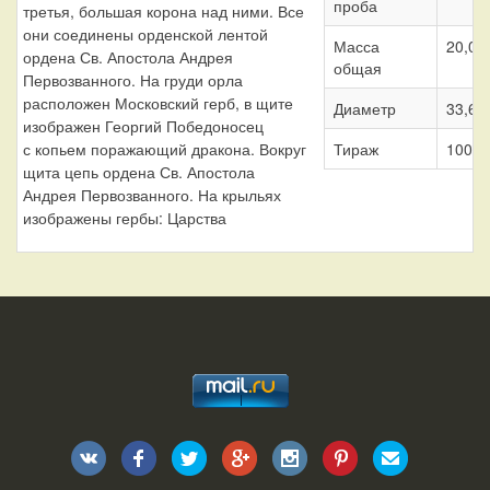
проба
третья, большая корона над ними. Все
они соединены орденской лентой
Масса
20,00 
ордена Св. Апостола Андрея
общая
Первозванного. На груди орла
расположен Московский герб, в щите
Диаметр
33,65
изображен Георгий Победоносец
с копьем поражающий дракона. Вокруг
Тираж
1002 
щита цепь ордена Св. Апостола
Андрея Первозванного. На крыльях
изображены гербы: Царства