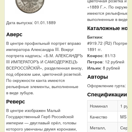
цветочная розетка и д
«1889 Г.». По окружно
имеются рельефные э
выполненные в виде з
Дата выпуска: 01.01.1889
Каталожные ном
Аверс
Биткин
:
В центре профильный портрет вправо
#919.72 (R2) Портрет
императора Александра III. Вокруг
1891 гг.
портрета надпись: «Б.М. АЛЕКСАНДРЪ
Конрос
: 81/13
III ИМПЕРАТОРЪ И САМОДЕРЖЕЦЪ
Петров
: 12 рублей
ВСЕРОССIЙСКIЙ», разделенная внизу,
Ильин
: 8 рублей
под обрезом шеи, цветочной розеткой.
Авторы
По окружности канта имеются
Оформление гурта:
на
рельефные элементы, выполненные
в виде зубцов.
Спецификации
Реверс
Номинал
1 руб
В центре изображен Малый
Государственный Герб Российской
Качество
MS
империи — двуглавый орёл, головы
Металл,
Сереб
которого увенчаны двумя коронами,