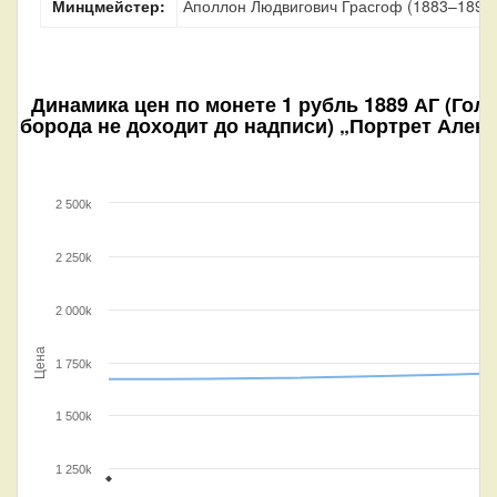
Минцмейстер:
Аполлон Людвигович Грасгоф (1883–1899
Динамика цен по монете
1 рубль 1889 АГ (Гол
борода не доходит до надписи) „Портрет Алекса
2 500k
2 250k
2 000k
Цена
1 750k
1 500k
1 250k