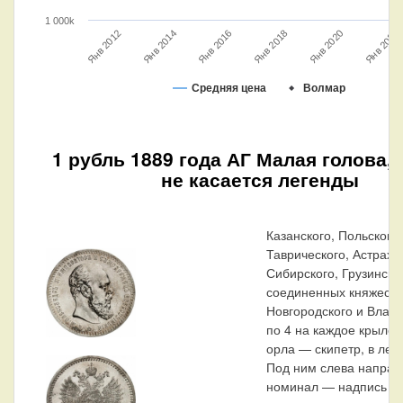
1 000k
Янв 2020
Янв 2022
Янв 2016
Янв 2018
Янв 2012
Янв 2014
Средняя цена
Волмар
1 рубль 1889 года АГ Малая голова,
не касается легенды
Казанского, Польского
Таврического, Астраха
Сибирского, Грузинског
соединенных княжеств 
Новгородского и Влад
по 4 на каждое крыло.
орла — скипетр, в лев
Под ним слева направ
номинал — надпись «